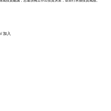
構成投資建議，您還須獨立作出投資決策，並自行承擔投資風險。
m/
加入