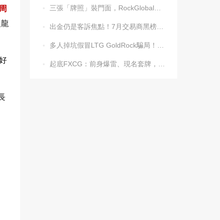
三張「牌照」裝門面，RockGlobal收割起來毫不手軟
周

火龍
出金仍是客訴焦點！7月交易商黑榜名單發布

多人掉坑假冒LTG GoldRock騙局！平台本尊曾被清算，受害者同樣不計其數

好
起底FXCG：前身爆雷、現名套牌，受害者還在增加

長
。