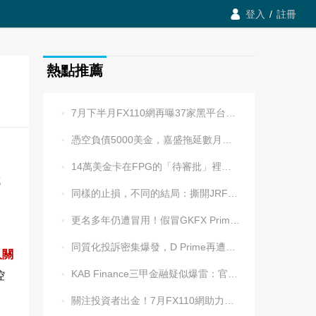

登入
/
註冊
熱點推薦
7月下半月FX110網再曝37家黑平台，多家疑為同一團伙操控

憑空負債5000美金，嘉盛拖延數月後封號！老牌平台耍流氓更令人心寒

14萬美金卡在FPG的「待審批」裡逾兩週，平台全線冷處理

成
同樣的止損，不同的結局：撕開JRFX金榮環球定向滑點的遮羞布

更名多年仍遭冒用！假冒GKFX Prime捷凱金融，又來了！

同質化投訴密集爆發，D Prime再遭實名舉報：超3.2萬美元遭無理扣押

人關
KAB Finance三甲金融疑似爆雷：官網癱瘓、業務員失聯、出金遇阻

控
關注投資者出金！7月FX110網助力追回資金1202.5萬元
