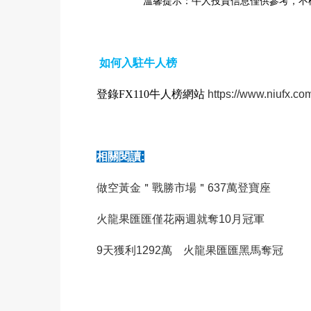
溫馨提示：牛人投資信息僅供參考，不
如何入駐牛人榜
登錄FX110牛人榜網站
https://www.niufx.co
相關閱讀:
做空黃金＂戰勝市場＂637萬登寶座
火龍果匯匯僅花兩週就奪10月冠軍
9天獲利1292萬 火龍果匯匯黑馬奪冠