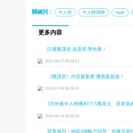
關鍵詞：
牛人榜
牛人榜周榜
niufx
更多内容
註冊匯課堂 送蛋塔 學外匯！
2021-08-27 09:08:13
《匯課堂》內容最紮實 優惠最超值！
2021-07-08 09:28:41
7月外匯牛人榜獲利77.5萬美元 原來
2020-08-14 10:35:53
競爭激烈！他卻3個帳戶同登「外匯交易