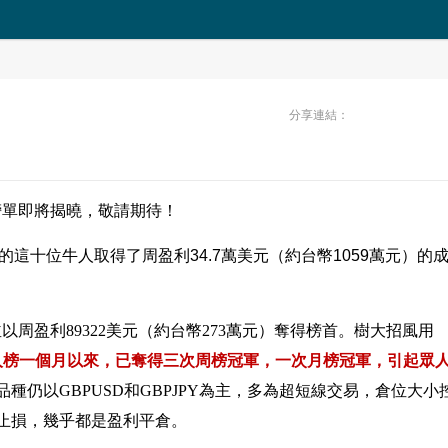
分享連結：
0榜單即將揭曉，敬請期待！
0的這十位牛人取得了周盈利34.7萬美元（約台幣1059萬元）的
，並以周盈利89322美元（約台幣273萬元）奪得榜首。樹大招風用
人榜一個月以來，已奪得三次周榜冠軍，一次月榜冠軍，引起眾
品種仍以GBPUSD和GBPJPY為主，多為超短線交易，倉位大小
止損，幾乎都是盈利平倉。