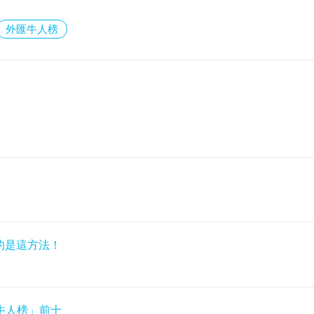
外匯牛人榜
靠的是這方法！
牛人榜」前十