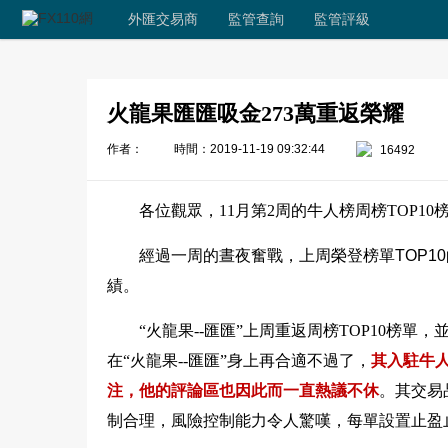
外匯交易商
監管查詢
監管評級
火龍果匯匯吸金273萬重返榮耀
作者：
時間：2019-11-19 09:32:44
16492
各位觀眾，11月第2周的牛人榜周榜TOP1
經過一周的晝夜奮戰，
上周榮登榜單TOP1
績
。
“火龍果--匯匯”上周重返周榜TOP10榜單
在“火龍果--匯匯”身上再合適不過了，
其入駐牛
注，他的評論區也因此而一直熱議不休
。其交易
制合理，風險控制能力令人驚嘆，每單設置止盈