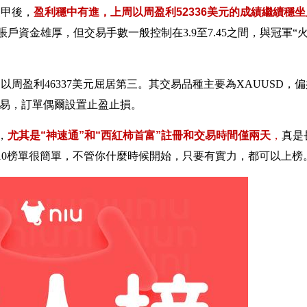
三甲後，
盈利穩中有進，上周以周盈利52336美元的成績繼續穩坐
資金雄厚，但交易手數一般控制在3.9至7.45之間，與冠軍“
以周盈利46337美元屈居第三。其交易品種主要為XAUUSD，偏
交易，訂單偶爾設置止盈止損。
，
尤其是“神速通”和“西紅柿首富”註冊和交易時間僅兩天
，
真是
P10榜單很簡單，不管你什麼時候開始，只要有實力，都可以上榜