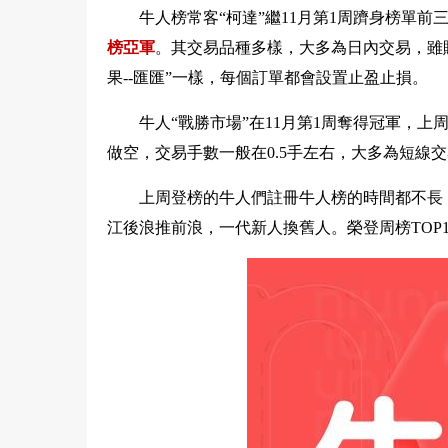
牛人榜常客“柯達”繼11月第1周躋身榜單前
榜亞軍
。其交易品種多樣，大多為日內交易，雖賬戶
果--匯匯”一樣，每個訂單都會設置止盈止損。
牛人“戰勝市場”在11月第1周奪得冠軍，上周
做空，交易手數一般在0.5手左右，大多為短線
上周登榜的牛人們註冊牛人榜的時間都不長
江後浪推前浪，一代新人換舊人。
榮登周榜TO