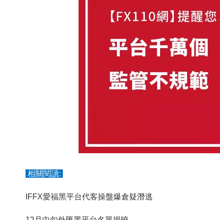
相關閱讀:
IFFX愛福黑平台代客操盤爆倉疑潛逃
12月中旬外匯黑平台名單揭曉