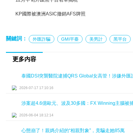
KP國際被澳洲ASIC撤銷AFS牌照
關鍵詞：
外匯詐騙
GMI平臺
美男計
黑平台
更多内容
泰國DSI突襲醫院逮捕QRS Global女高管！涉嫌
2026-07-17 17:10:16
涉案超4.6億歐元、波及30多國：FX Winning主腦
2026-06-04 18:12:14
心態崩了！親媽介紹的“相親對象”，竟騙走她85萬