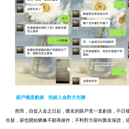
賬戶幾度虧損 拒絕入金對方失聯
然而，自從入金之日起，匯友的賬戶竟一直虧損，不日
生疑，卻也開始猶豫不願再操作，不料對方卻向匯友保證，