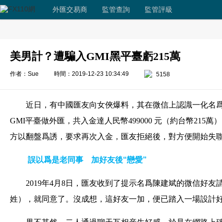
外匯交易商
監管查詢
監管評級
美男計？遭騙入GMI黑平臺虧215萬
作者：Sue
時間：2019-12-23 10:34:49
5158
近日，有中國匯友向女俠爆料，其在微信上認識一化名
GMI平臺做外匯，共入金達人民幣499000 元（約台幣21
方以翻盤爲誘，要求再次入金，匯友拒絕後，對方便開始失
誤以爲是老同事 加好友後“戀愛”
2019年4月8日，匯友收到了提示名爲陳建斌的微信好
姓），就同意了。沒成想，這好友一加，便已踏入一場設計