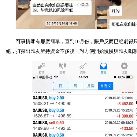
可事情哪有那麽簡單，直到10月份，賬戶反而已經虧得
絕，打探出匯友所持資金不多後，對方便開始慢慢與匯友斷聯，