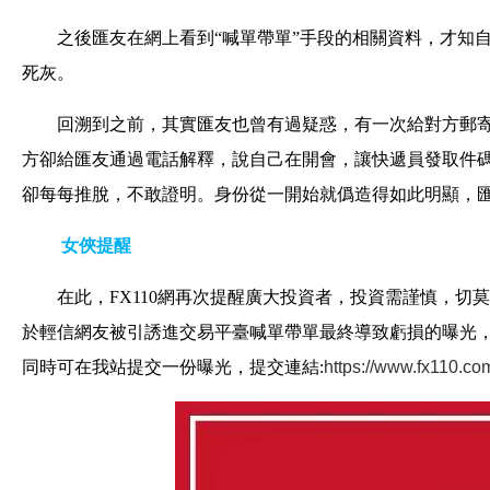
之後匯友在網上看到“喊單帶單”手段的相關資料，才知
死灰。
回溯到之前，其實匯友也曾有過疑惑，有一次給對方郵寄
方卻給匯友通過電話解釋，說自己在開會，讓快遞員發取件
卻每每推脫，不敢證明。身份從一開始就僞造得如此明顯，匯
女俠提醒
在此，FX110網再次提醒廣大投資者，投資需謹慎，
於輕信網友被引誘進交易平臺喊單帶單最終導致虧損的曝光
同時可在我站提交一份曝光，提交連結:
https://www.fx110.co