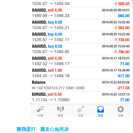
雞飛蛋打 匯友心如死灰