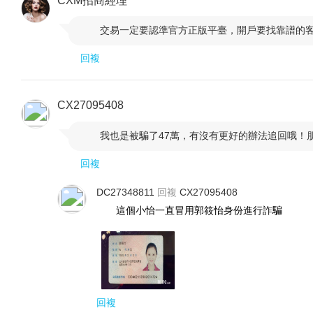
CXM招商經理
交易一定要認準官方正版平臺，開戶要找靠譜的

回複
CX27095408
我也是被騙了47萬，有沒有更好的辦法追回哦！

回複
DC27348811
回複
CX27095408
這個小怡一直冒用郭筱怡身份進行詐騙
回複