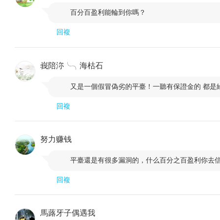
百分百盈利能輪到你嗎？

回複
峩陪沵╰╮海枯石
又是一個假冒偽劣的平臺！一聽有保證金的 都是

回複
努力赚钱
平臺還是有很多漏洞的，什么百分之百盈利你去

回複
馬蕗牙子偶遇我