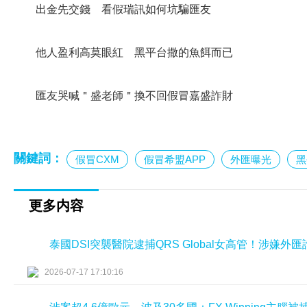
出金先交錢 看假瑞訊如何坑騙匯友
他人盈利高莫眼紅 黑平台撒的魚餌而已
匯友哭喊＂盛老師＂換不回假冒嘉盛詐財
關鍵詞：
假冒CXM
假冒希盟APP
外匯曝光
黑
更多内容
泰國DSI突襲醫院逮捕QRS Global女高管！涉嫌
2026-07-17 17:10:16