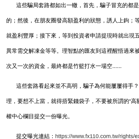
這些騙局套路都如出一轍，首先，騙子
冒充的都是
的；然後，
在朋友圈發高額盈利的狀態
，誘人上鉤；
就盈利豐厚
；接下來，等到投資者申
請提現時就出現
異常需交解凍金等等
。理智點的匯友到這裡醒悟過來
次又一次的資金，最終都是竹籃打水一場空......
這些套路看起來並不高明，騙子為何能屢屢得手？
理
，要想不上當，就得捂緊錢袋子，不要被所謂的“高
權中心欄目提交一份曝光。
提交曝光連結
：
https://www.fx110.com.tw/rights/