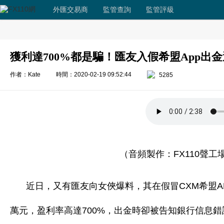
外匯交易商
監管查詢
監管評級
獲利達700%都是騙！匯友入假希盟App出
作者：Kate
時間：2020-02-19 09:52:44
5285
（音頻製作：FX110聲工場
近日，又有匯友向女俠爆料，其在假冒CXM希盟A
萬元，盈利率高達700%，出金時卻被告知銀行信息錯