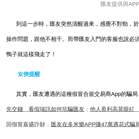
匯友提供與AP
到這一步時，匯友突然清醒過來，感覺不對勁，於
操作問題，跟他不相干。而帶匯友入門的客服也說必
鴨子就這樣飛走了！
女俠提醒
其實，匯友遭遇的這種假冒合規交易商App的騙
先交錢 看假瑞訊如何坑騙匯友
；
他人盈利高莫眼紅
回假冒嘉盛詐財
；
匯友在多米樂APP賺47萬遇花式騙