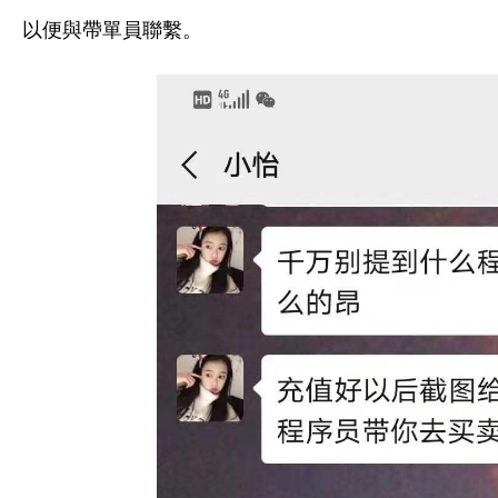
以便與帶單員聯繫。