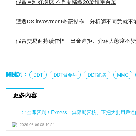
假冒百利好環球 不肖商稱繳20萬進帳百萬
遭遇DS investment奇葩操作 分析師不同意就
假冒交易商持續作怪 出金遭拒、介紹人態度丕變
關鍵詞：
DDT
DDT資金盤
DDT跑路
MMC
更多内容
出金即審判！Exness「無限期審核」正把大批用戶
2026-08-06 08:40:54