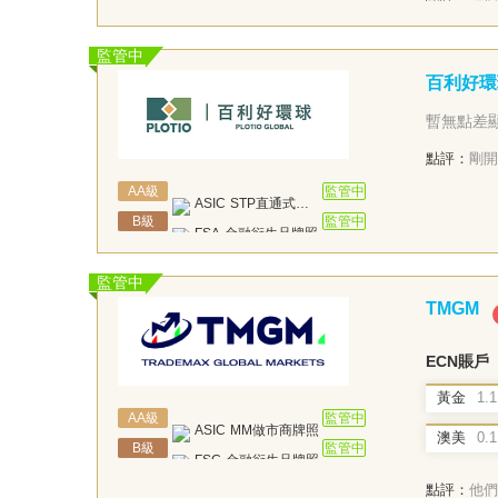
監管中
百利好環
暫無點差
點評：
剛開
AA
級
監管中
ASIC
STP直通式牌照
B
級
監管中
FSA
金融衍生品牌照
監管中
TMGM
ECN賬戶
黃金
1.1
AA
級
監管中
ASIC
MM做市商牌照
澳美
0.1
B
級
監管中
FSC
金融衍生品牌照
點評：
他們