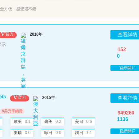
金方便，感覺還不錯
官方
2018年
查看詳情
顯示
152
0
官網開戶
ets
官方
2015年
查看詳情
6美元手續費
949260
1136
歐美
0.1
鎊美
0.2
美日
0.6
官網開戶
美瑞
0.0
歐日
0.0
鎊日
1.1