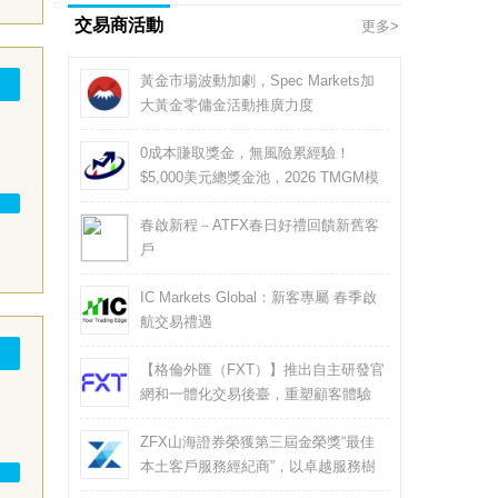
交易商活動
更多>
黃金市場波動加劇，Spec Markets加
大黃金零傭金活動推廣力度
0成本賺取獎金，無風險累經驗！
$5,000美元總獎金池，2026 TMGM模
擬交易比賽4月13日開戰
春啟新程－ATFX春日好禮回饋新舊客
戶
IC Markets Global：新客專屬 春季啟
航交易禮遇
【格倫外匯（FXT）】推出自主研發官
網和一體化交易後臺，重塑顧客體驗
ZFX山海證券榮獲第三屆金榮獎“最佳
本土客戶服務經紀商”，以卓越服務樹
立行業新標桿