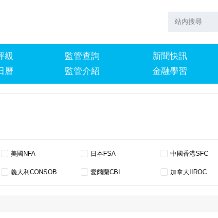
評級
監管查詢
新聞快訊
日曆
監管介紹
金融學習
美國NFA
日本FSA
中國香港SFC
義大利CONSOB
愛爾蘭CBI
加拿大IIROC
馬爾他MFSA
法國AMF
波蘭PFSA
阿聯酋CB U.A.E.
南非FSCA
巴哈馬SCB