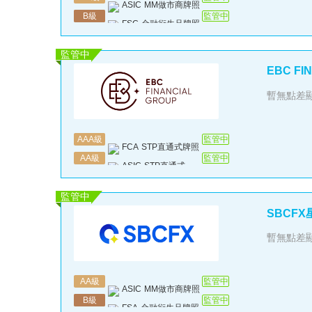
ASIC
MM做市商牌照
B
級
監管中
FSC
金融衍生品牌照
監管中
暫無點差
AAA
級
監管中
FCA
STP直通式牌照
AA
級
監管中
ASIC
STP直通式牌照
監管中
SBCF
暫無點差
AA
級
監管中
ASIC
MM做市商牌照
B
級
監管中
FSA
金融衍生品牌照