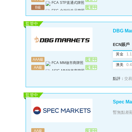
FCA
STP直通式牌照
B
級
監管中
FSC
金融衍生品牌照
監管中
DBG Ma
ECN賬戶
黃金
1.1
AAA
級
監管中
FCA
MM做市商牌照
澳美
0.4
AA
級
監管中
ASIC
MM做市商牌照
點評：
交易
監管中
Spec Ma
暫無點差
AA
級
監管中