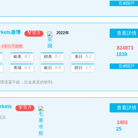
官網開戶
rkets盾博
官方
2022年
查看詳情
6美元手續費
824973
1839
歐美
0.2
鎊美
0.7
美日
0.2
官網開戶
美瑞
0.3
歐日
0.9
鎊日
1.7
環境還不錯，出金真是的秒到。
rkets
官方
查看詳情
顯示
1401
25