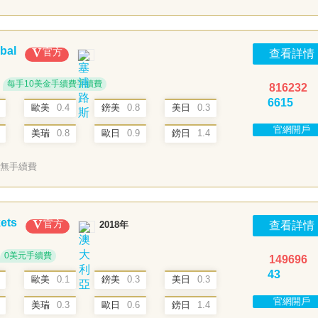
bal
官方
查看詳情
每手10美金手續費手續費
816232
6615
歐美
0.4
鎊美
0.8
美日
0.3
官網開戶
美瑞
0.8
歐日
0.9
鎊日
1.4
無手續費
ets
官方
2018年
查看詳情
0美元手續費
149696
43
歐美
0.1
鎊美
0.3
美日
0.3
官網開戶
美瑞
0.3
歐日
0.6
鎊日
1.4