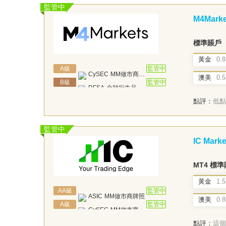
監管中
白俄羅斯NBRB
貝里斯IFSC
M4Marke
標準賬戶
黃金
0.8
A
級
監管中
CySEC
MM做市商牌照
澳美
0.5
B
級
監管中
DFSA
金融衍生品牌照
點評：
低點
監管中
IC Marke
MT4 標
黃金
1.5
AA
級
監管中
ASIC
MM做市商牌照
澳美
0.8
A
級
監管中
CySEC
MM做市商牌照
點評：
這個