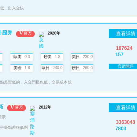
低，出入金快
盈十證券
官方
2020年
查看詳情
167624
157
歐美
0.0
鎊美
1.8
美日
230.0
官網開戶
美瑞
1.8
歐日
230.0
鎊日
260.0
點差蠻低的，入金門檻也低，交易成本低
拓
官方
2012年
查看詳情
顯示
3363048
平臺點差很低啊
7803