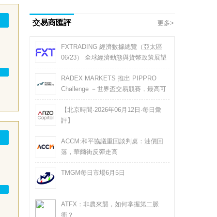
日本FFAJ
交易商匯評
更多>
FXTRADING 經濟數據總覽（亞太區
06/23） 全球經濟動態與貨幣政策展望
RADEX MARKETS 推出 PIPPRO
Challenge －世界盃交易競賽，最高可
贏取 USD $5,000 現金獎勵
【北京時間·2026年06月12日·每日彙
評】
ACCM:和平協議重回談判桌：油價回
落，華爾街反彈走高
TMGM每日市場6月5日
ATFX：非農來襲，如何掌握第二脈
衝？