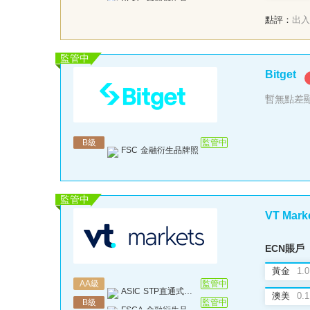
VFSC
金融衍生品牌照
點評：
出入
監管中
Bitget
暫無點差
B
級
監管中
FSC
金融衍生品牌照
監管中
VT Mark
ECN賬戶
黃金
1.0
AA
級
監管中
ASIC
STP直通式牌照
澳美
0.1
B
級
監管中