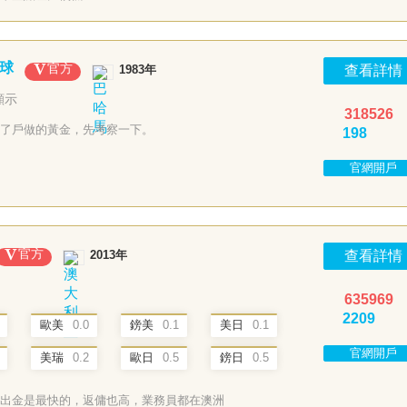
球
官方
1983年
查看詳情
顯示
318526
了戶做的黃金，先考察一下。
198
官網開戶
官方
2013年
查看詳情
635969
2209
歐美
0.0
鎊美
0.1
美日
0.1
官網開戶
美瑞
0.2
歐日
0.5
鎊日
0.5
出金是最快的，返傭也高，業務員都在澳洲