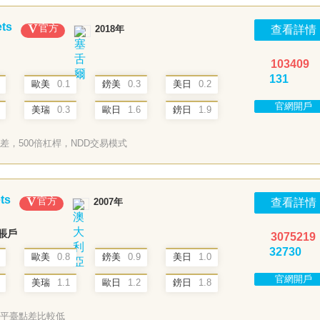
聖文森及格瑞那丁FSA
塞席爾FSA
紐西蘭FSP
ts
官方
2018年
查看詳情
103409
131
歐美
0.1
鎊美
0.3
美日
0.2
官網開戶
美瑞
0.3
歐日
1.6
鎊日
1.9
差，500倍杠桿，NDD交易模式
ts
官方
2007年
查看詳情
準賬戶
3075219
32730
歐美
0.8
鎊美
0.9
美日
1.0
官網開戶
美瑞
1.1
歐日
1.2
鎊日
1.8
平臺點差比較低