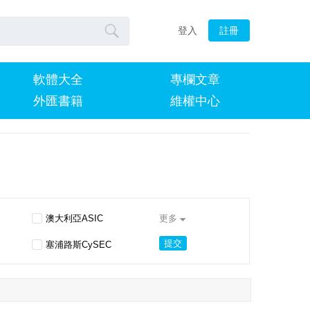

登入
註冊
軟體大全
專欄文章
外匯書籍
維權中心
澳大利亞ASIC
更多

提交
塞浦路斯CySEC
挪威FSA
開曼群島CIMA