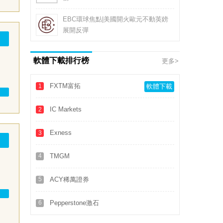
EBC環球焦點|美國開火歐元不動英鎊
展開反彈
軟體下載排行榜
更多>
FXTM富拓
1
軟體下載
IC Markets
2
Exness
3
4
TMGM
5
ACY稀萬證券
6
Pepperstone激石