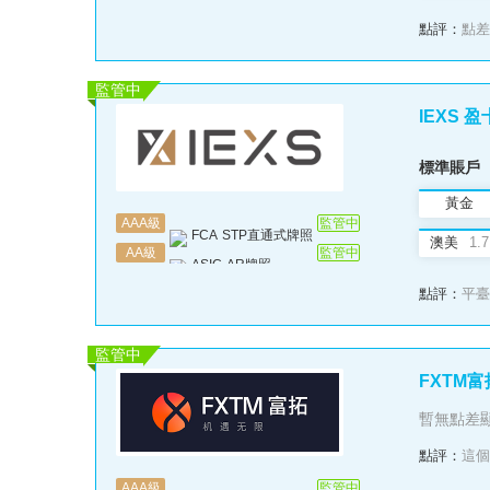
FSCA
金融衍生品牌照
點評：
點差
監管中
IEXS 
標準賬戶
黃金
AAA
級
監管中
FCA
STP直通式牌照
3200.0
澳美
1.7
AA
級
監管中
ASIC
AR牌照
點評：
平臺
監管中
FXTM富
暫無點差
點評：
這個
AAA
級
監管中