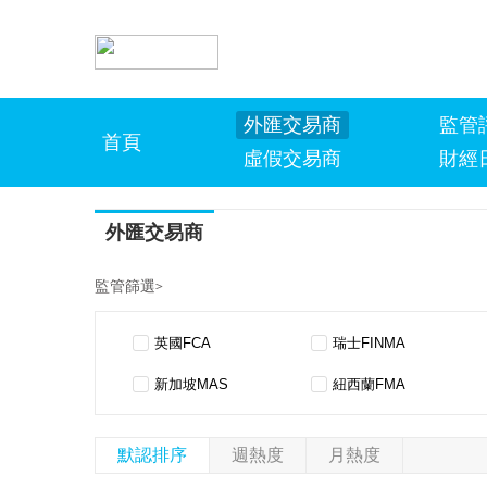
外匯交易商
監管
首頁
虛假交易商
財經
外匯交易商
監管篩選
>
英國FCA
瑞士FINMA
新加坡MAS
紐西蘭FMA
保加利亞FSC
西班牙CNMV
默認排序
週熱度
月熱度
迪拜DFSA
俄羅斯CBRF