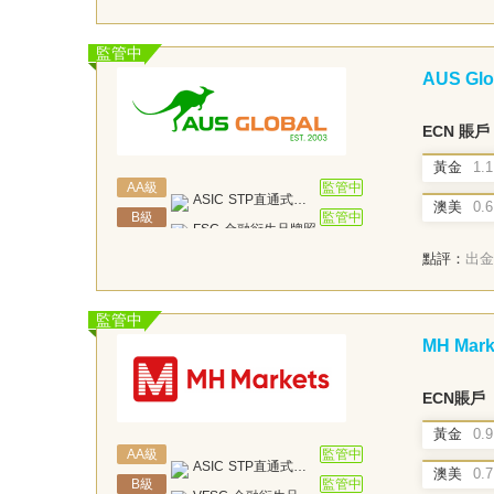
監管中
AUS Glo
ECN 賬戶
黃金
1.1
AA
級
監管中
ASIC
STP直通式牌照
澳美
0.6
B
級
監管中
FSC
金融衍生品牌照
點評：
出金
監管中
MH Mark
ECN賬戶
黃金
0.9
AA
級
監管中
ASIC
STP直通式牌照
澳美
0.7
B
級
監管中