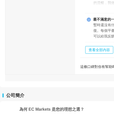
的流暢，我做
美金了。喜歡
最不滿意的
暫時還沒有
復。每個平
可以給我反
查看全部内容
這條口碑對你有幫助
公司簡介
為何 EC Markets 是您的理想之選？