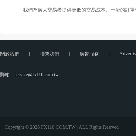
我們為廣大交易者提供更低的交易成本、一流的訂單
全球金融市場。
EC Markets持有多國監管牌照（FSC、F
尊享點差低至0點，杠桿最高達1:1000且免傭金的交易賬
費，助您輕松管理資金。
安全性與透明度：
多重監管牌照、
資產保護協議、
第
|
|
|
Advertis
關於我們
聯繫我們
廣告服務
最佳交易條件：
點差低至0.0點、
多元交易工具支持
郵箱：service@fx110.com.tw
追求卓越是EC Markets的品牌底色，更是服務
Markets運營時間已然超過十年。目前已有三種賬戶類型
Copyright © 2026 FX110.COM.TW | ALL Rights Resrved