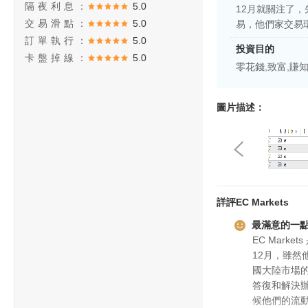
隔夜利息：
5.0
12月就關注了
交易滑點：
5.0
易，他們家交易
訂單執行：
5.0
投資目的
卡盤掉線：
5.0
零花錢,致富,賺
圖片描述：
詳評EC Markets
最滿意的一
EC Mark
12月，雖然
國大陸市場
答復和解決
候他們的流動