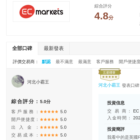
綜合評分
4.8
分
全部口碑
最新發表
評價交易商：
默認
最不滿意
最滿意
客戶服務
開戶便捷
河北小霸王
河北小霸王
發表口碑
綜合評分：
5.0分
投資信息
交 易 商：
EC
客戶服務：
5.0
入金時間：
20
開戶便捷度：
5.0
出入金：
5.0
投資簡評
交易成本：
5.0
我看中的是英國