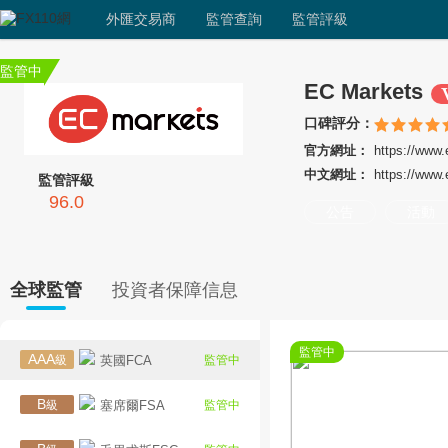
外匯交易商
監管查詢
監管評級
監管中
EC Markets
口碑評分：
官方網址：
https://www
中文網址：
https://www
監管評級
96.0
公告
活動
全球監管
投資者保障信息
監管中
AAA
級
英國FCA
監管中
B
級
塞席爾FSA
監管中