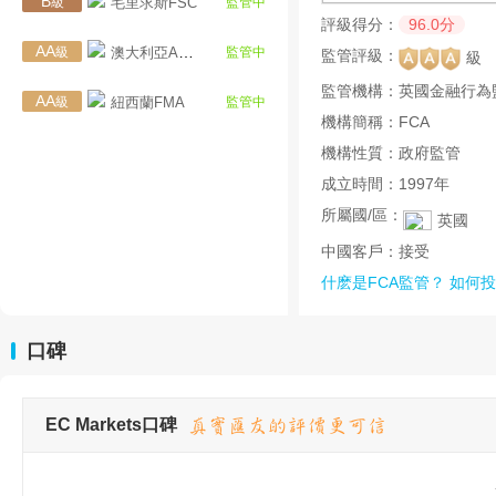
B
級
毛里求斯FSC
監管中
評級得分：
96.0分
AA
級
澳大利亞ASIC
監管中
監管評級：
級
監管機構：
英國金融行為
AA
級
紐西蘭FMA
監管中
機構簡稱：
FCA
機構性質：
政府監管
成立時間：
1997年
所屬國/區：
英國
中國客戶：
接受
什麽是FCA監管？
如何投
口碑
EC Markets口碑