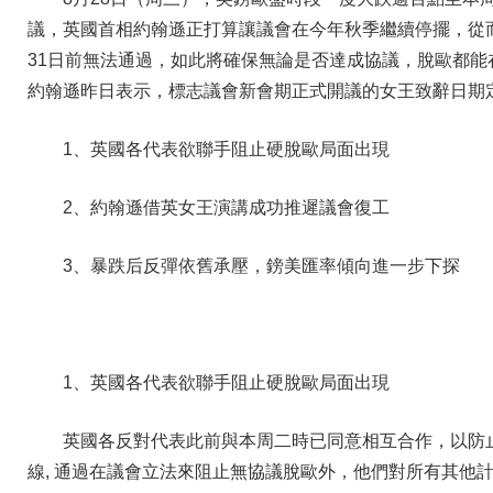
議，英國首相約翰遜正打算讓議會在今年秋季繼續停擺，從
31日前無法通過，如此將確保無論是否達成協議，脫歐都能在
約翰遜昨日表示，標志議會新會期正式開議的女王致辭日期定
1、英國各代表欲聯手阻止硬脫歐局面出現
2、約翰遜借英女王演講成功推遲議會復工
3、暴跌后反彈依舊承壓，鎊美匯率傾向進一步下探
1、英國各代表欲聯手阻止硬脫歐局面出現
英國各反對代表此前與本周二時已同意相互合作，以防止
線, 通過在議會立法來阻止無協議脫歐外，他們對所有其他