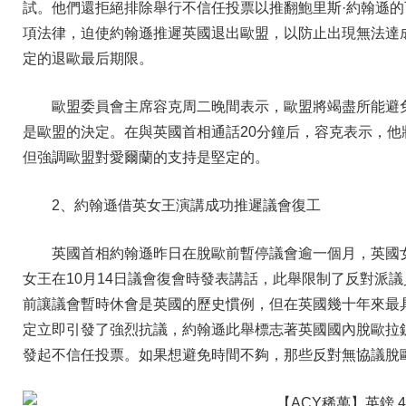
試。他們還拒絕排除舉行不信任投票以推翻鮑里斯·約翰遜
項法律，迫使約翰遜推遲英國退出歐盟，以防止出現無法達
定的退歐最后期限。
歐盟委員會主席容克周二晚間表示，歐盟將竭盡所能避免
是歐盟的決定。在與英國首相通話20分鐘后，容克表示，
但強調歐盟對愛爾蘭的支持是堅定的。
2、約翰遜借英女王演講成功推遲議會復工
英國首相約翰遜昨日在脫歐前暫停議會逾一個月，英國
女王在10月14日議會復會時發表講話，此舉限制了反對派
前讓議會暫時休會是英國的歷史慣例，但在英國幾十年來最
定立即引發了強烈抗議，約翰遜此舉標志著英國國內脫歐拉
發起不信任投票。如果想避免時間不夠，那些反對無協議脫