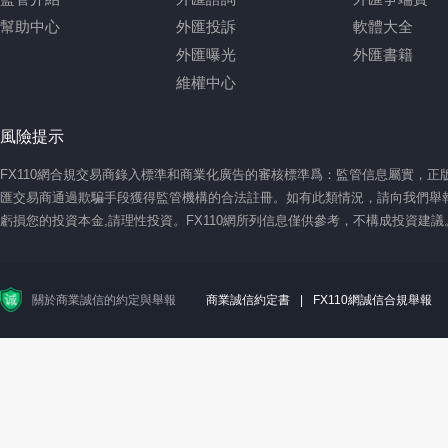
幫助中心
外匯投訴
軟體大全
外匯曝光
外匯書籍
維權中心
風險提示
FX110網合規交易商錄入標準和商業化廣告的審核標準爲：監管信息屬實，
匯交易商通過欺騙手段獲得監管機構的合法註冊。如有此類情況，請向我們舉報
虧損您的投資本金,請理性投資。FX110網所列信息僅供參考，不構成投資建
關於商業誠信的約定與舉報
商業誠信約定書
|
FX110網誠信合規舉報