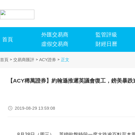
外匯交易商
監管評級
首頁
虛假交易商
財經日曆
首頁
交易商匯評
ACY證券
正文
>
>
>
【ACY稀萬證券】約翰遜推遲英議會復工，鎊美暴跌

2019-08-29 13:59:08
8月28日（周三），英鎊歐盤時段一度大跌逾百點至本周新