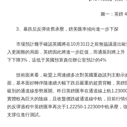
圖一：英鎊 
3、暴跌后反彈依舊承壓，鎊美匯率傾向進一步下探
市場預計幾乎確認英國將在10月31日之前無協議退出
入更困難的局面，英鎊因此將進一步貶值，而通脹則將上升，預
下下降3%，這低于英國預算責任辦公室預計的4%
技術面來看，歐盟上周連續多次對英國重啟談判主動示
面，基本面好轉伴隨連續大幅下跌后嚴重的超賣背離，英鎊匯率
級別的通道線形勢展開。昨日英鎊匯率在通道線上軌1.2300
實體較為巨大的陰線，且收盤價跌破通道線中軌，目前行情依舊處
的反彈過程中英鎊匯率再次于1.22250-1.22300中軌
支撐位進行測試。