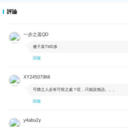
評論
一步之遥QD
傻子真TMD多

回複
XY24507966
可憐之人必有可恨之處？哎，只能說無語。。。

回複
y4abu2y