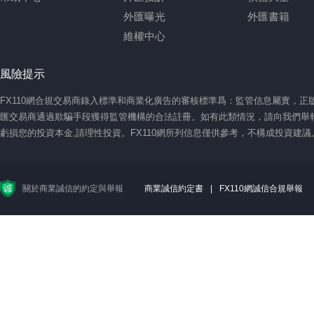
外匯曝光
外匯書籍
維權中心
風險提示
FX110網合規交易商錄入標準和商業化廣告的審核標準爲：監管信息屬實，
匯交易商通過欺騙手段獲得監管機構的合法註冊。如有此類情況，請向我們舉報
虧損您的投資本金,請理性投資。FX110網所列信息僅供參考，不構成投資建
關於商業誠信的約定與舉報
商業誠信約定書
|
FX110網誠信合規舉報