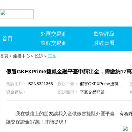
外匯交易商
監管評級
首頁
虛假交易商
財經日曆
首頁
維權中心
投訴
正文
>
>
>
假冒GKFXPrime捷凱金融平臺申請出金，需繳納17
投訴用戶：
BZN8321365
投訴平臺：
假冒GKFXPrime捷凯金融
資金存放：
投訴類型：
平臺交易問題
我在微信上的朋友讓我入金做假冒捷凱外匯平臺，有程
讓交保證金17萬！才能提現！