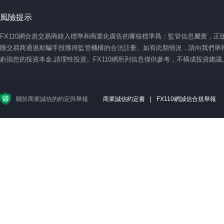
風險提示
FX110網合規交易商錄入標準和商業化廣告的審核標準爲：監管信息屬實，
匯交易商通過欺騙手段獲得監管機構的合法註冊。如有此類情況，請向我們舉報
虧損您的投資本金,請理性投資。FX110網所列信息僅供參考，不構成投資建
關於商業誠信的約定與舉報
商業誠信約定書
|
FX110網誠信合規舉報