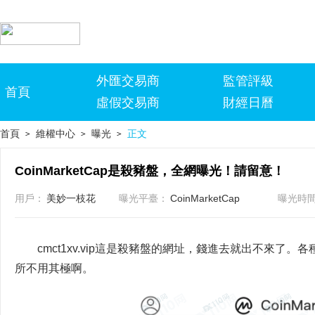
外匯交易商
監管評級
首頁
虛假交易商
財經日曆
首頁
維權中心
曝光
正文
>
>
>
CoinMarketCap是殺豬盤，全網曝光！請留意！
用戶：
美妙一枝花
曝光平臺：
CoinMarketCap
曝光時
cmct1xv.vip這是殺豬盤的網址，錢進去就出不來
所不用其極啊。