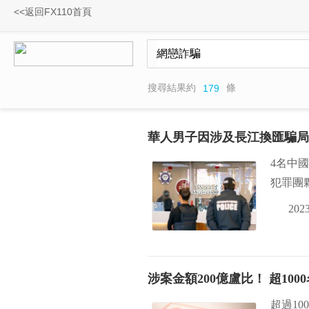
<<返回FX110首頁
搜尋結果約
條
179
華人男子因涉及長江換匯騙局
4名中
犯罪團
2023
涉案金額200億盧比！ 超1
超過1