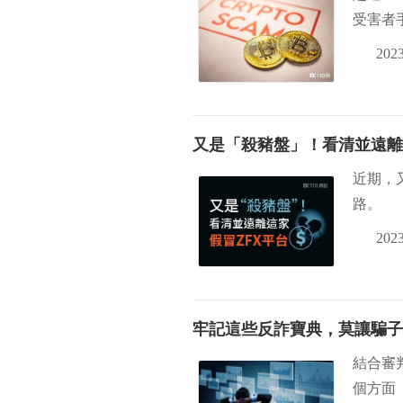
受害者手
2023
又是「殺豬盤」！看清並遠離
近期，
路。
2023
牢記這些反詐寶典，莫讓騙子
結合審
個方面