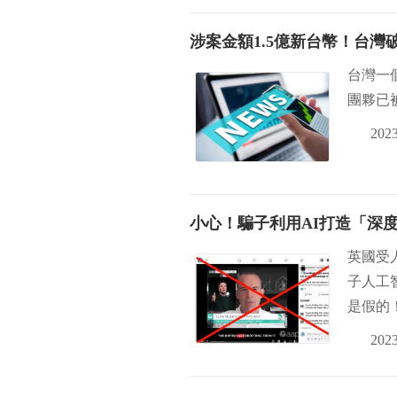
涉案金額1.5億新台幣！台
台灣一
團夥已
2023
小心！騙子利用AI打造「深
英國受人
子人工智
是假的
2023