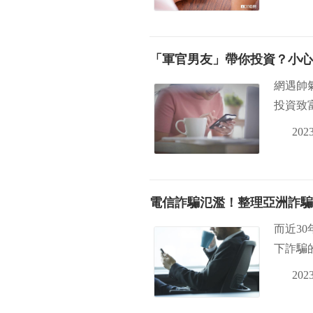
「軍官男友」帶你投資？小
網遇帥
投資致
2023
電信詐騙氾濫！整理亞洲詐騙
而近3
下詐騙
2023