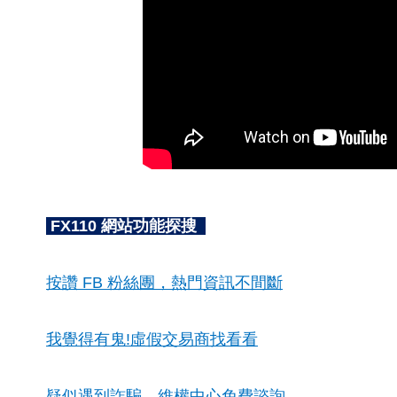
FX110 網站功能探搜
按讚 FB 粉絲團，熱門資訊不間斷
我覺得有鬼!虛假交易商找看看
疑似遇到詐騙，維權中心免費諮詢