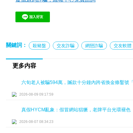
關鍵詞：
殺豬盤
交友詐騙
網戀詐騙
交友軟體
更多内容
六旬老人被騙594萬，贓款十分鐘內跨省換金條鑿號
2026-08-09 09:17:59
真假HYCM亂象：假冒網站猖獗，老牌平台光環褪色
2026-08-07 08:34:23