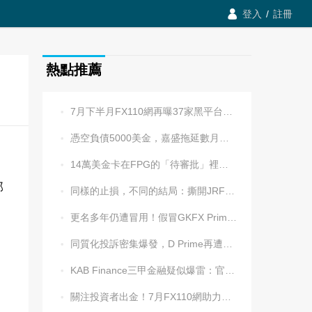

登入
/
註冊
熱點推薦
7月下半月FX110網再曝37家黑平台，多家疑為同一團伙操控

憑空負債5000美金，嘉盛拖延數月後封號！老牌平台耍流氓更令人心寒

規
14萬美金卡在FPG的「待審批」裡逾兩週，平台全線冷處理

部
同樣的止損，不同的結局：撕開JRFX金榮環球定向滑點的遮羞布

更名多年仍遭冒用！假冒GKFX Prime捷凱金融，又來了！

同質化投訴密集爆發，D Prime再遭實名舉報：超3.2萬美元遭無理扣押

KAB Finance三甲金融疑似爆雷：官網癱瘓、業務員失聯、出金遇阻

關注投資者出金！7月FX110網助力追回資金1202.5萬元
