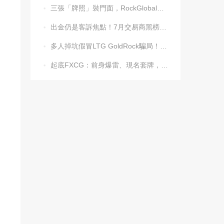
三張「牌照」裝門面，RockGlobal收割起來毫不手軟

出金仍是客訴焦點！7月交易商黑榜名單發布

多人掉坑假冒LTG GoldRock騙局！平台本尊曾被清算，受害者同樣不計其數

起底FXCG：前身爆雷、現名套牌，受害者還在增加
