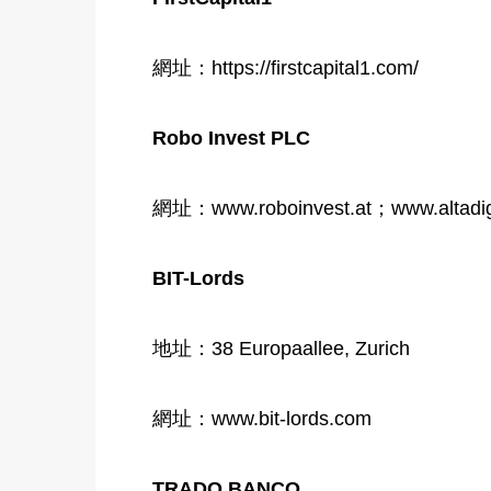
網址：https://firstcapital1.com/
Robo Invest PLC
網址：www.roboinvest.at；www.altadigi
BIT-Lords
地址：38 Europaallee, Zurich
網址：www.bit-lords.com
TRADO BANCO