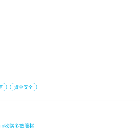
商
資金安全
rasin收購多數股權