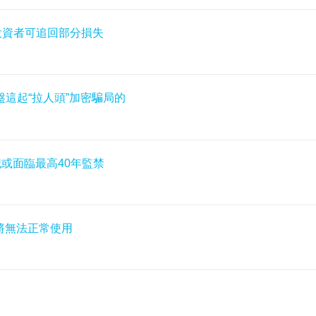
名投資者可追回部分損失
這起“拉人頭”加密騙局的
主犯或面臨最高40年監禁
後將無法正常使用