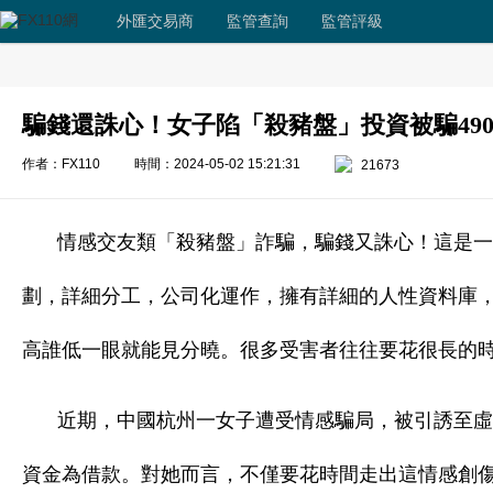
外匯交易商
監管查詢
監管評級
騙錢還誅心！女子陷「殺豬盤」投資被騙49
作者：FX110
時間：2024-05-02 15:21:31
21673
情感交友類「殺豬盤」詐騙，騙錢又誅心！這是一
劃，詳細分工，公司化運作，擁有詳細的人性資料庫
高誰低一眼就能見分曉。很多受害者往往要花很長的
近期，中國杭州一女子遭受情感騙局，被引誘至虛假
資金為借款。對她而言，不僅要花時間走出這情感創傷，還