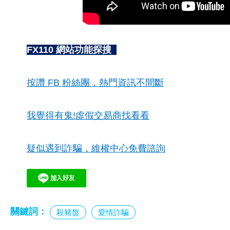
FX110 網站功能探搜
按讚 FB 粉絲團，熱門資訊不間斷
我覺得有鬼!虛假交易商找看看
疑似遇到詐騙，維權中心免費諮詢
關鍵詞：
殺豬盤
愛情詐騙