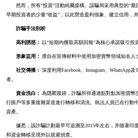
然而，所有“投資”活動純屬虛構。該騙局采用典型的“龐
早期投資者的少量“收益”，以此營造盈利假象、建立信用，并
詐騙手法剖析
高利誘惑：
以“短期內獲取高額回報”為核心承諾吸引投
形象盜用：
擅自在宣傳材料中使用加密貨幣領域知名人
社交傳播：
深度利用Facebook、Instagram、What
者。
資金洗白：
為隱匿蹤跡，詐騙所得通過點對點加密貨幣
行賬戶等多重復雜渠道進行轉移和清洗。執法人員已在行動
資產。
據悉，該詐騙計劃最早可追溯至2015年左右，并隨著
和資金轉移至境外以規避偵查。