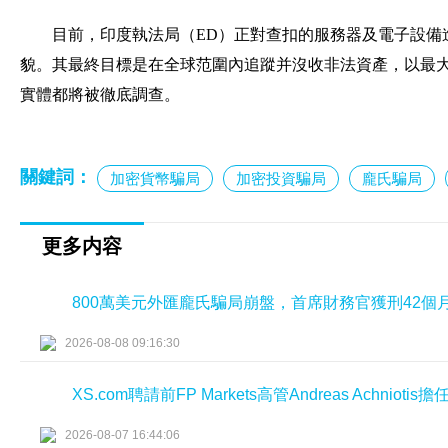
目前，印度執法局（ED）正對查扣的服務器及電子設備
貌。其最終目標是在全球范圍內追蹤并沒收非法資產，以最
實體都將被徹底調查。
關鍵詞：
加密貨幣騙局
加密投資騙局
龐氏騙局
更多内容
800萬美元外匯龐氏騙局崩盤，首席財務官獲刑42個
2026-08-08 09:16:30
XS.com聘請前FP Markets高管Andreas Achniot
2026-08-07 16:44:06