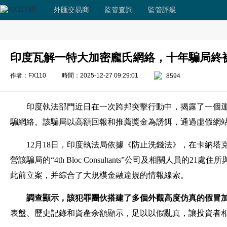
外匯交易商
監管查詢
監管評級
印度瓦解一特大加密龐氏網絡，十年騙局終
作者：FX110
時間：2025-12-27 09:29:01
8594
印度執法部門近日在一次跨邦突擊行動中，揭露了一個
騙網絡。該騙局以高額回報和推薦獎金為誘餌，通過虛假網
12月18日，印度執法局依據《防止洗錢法》，在卡納
營該騙局的“4th Bloc Consultants”公司及相關人員
此前立案，并綜合了大規模金融違規的情報線索。
調查顯示，該犯罪團伙搭建了多個外觀高度仿真的假冒
表盤、歷史記錄和資產余額顯示，足以以假亂真，讓投資者