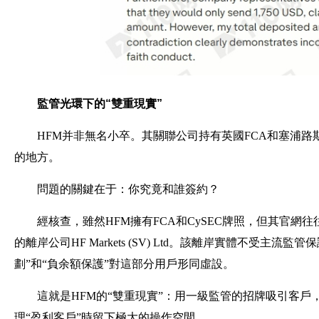
監管光環下的“雙重現實”
HFM并非無名小卒。其關聯公司持有英國FCA和塞浦路斯
的地方。
問題的關鍵在于：你究竟和誰簽約？
經核查，雖然HFM擁有FCA和CySEC牌照，但其官網
的離岸公司HF Markets (SV) Ltd。該離岸實體不受主
劃”和“負余額保護”對這部分用戶形同虛設。
這就是HFM的“雙重現實”：用一級監管的招牌吸引客
理“盈利客戶”時留下極大的操作空間。