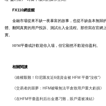
FX110網提醒
金融市場從來不缺一夜暴富的故事，也從不缺血本無歸
體、翻閱真實的用戶投訴、測試出入金流程。那些寫在官網
實。
HFM平臺或許歡迎你入場，但它顯然不歡迎你盈利。
相關閱讀
《維權艱難！印尼匯友近6億資金被 HFM 平臺“沒收”》
《交易者的噩夢：HFM被曝無法平倉致用戶重大虧損》
《在HFM平臺盈利后出金遭刁難，賬戶還被凍結》