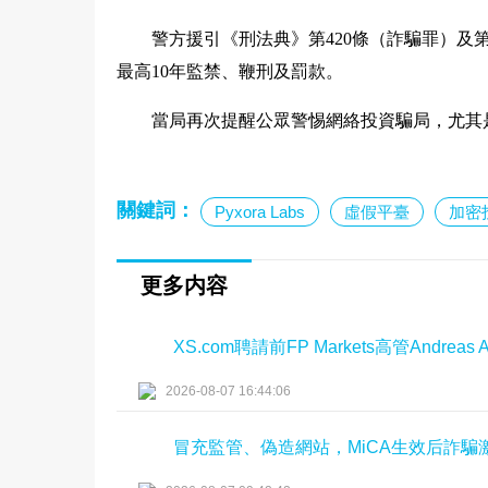
警方援引《刑法典》第420條（詐騙罪）及
最高10年監禁、鞭刑及罰款。
當局再次提醒公眾警惕網絡投資騙局，尤其
關鍵詞：
Pyxora Labs
虛假平臺
加密
更多内容
XS.com聘請前FP Markets高管Andreas
2026-08-07 16:44:06
冒充監管、偽造網站，MiCA生效后詐