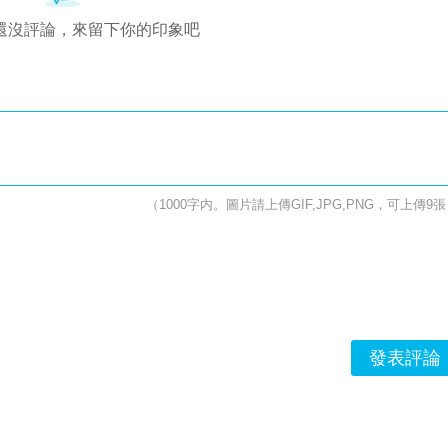
還沒評論，來留下你的印象吧
（1000字内。圖片請上傳GIF,JPG,PNG，可上傳9
發表評論