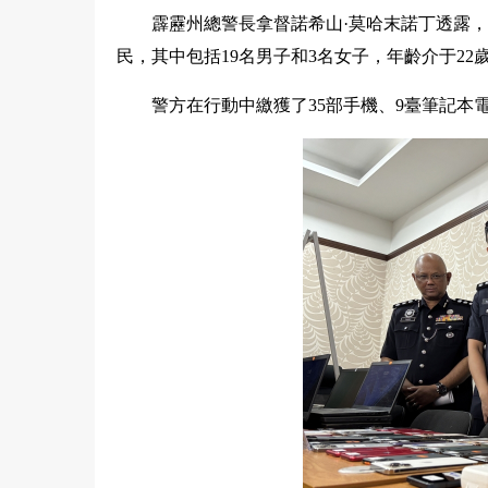
霹靂州總警長拿督諾希山·莫哈末諾丁透露，
民，其中包括19名男子和3名女子，年齡介于22歲
警方在行動中繳獲了35部手機、9臺筆記本電