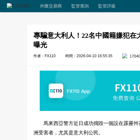
外匯交易商
監管查詢
監管評級
專騙意大利人！22名中國籍嫌犯在大馬落
曝光
作者：FX110
時間：2026-04-10 16:55:35
1704
馬來西亞警方近日成功搗毀一個設在霹靂州
洲受害者，尤其是意大利公民。