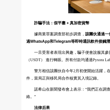
詐騙手法：假平臺 + 真加密貨幣
據商業罪案調查部初步調查，
該團伙通過一個
過WhatsApp和Telegram等即時通訊軟件
一旦受害者表現出興趣，騙子便會說服其參
（USDT） 進行轉賬。所有付款均通過Pyxora
警方相信該團伙自今年2月初便開始活躍，
件，當局正與移民局合作核實其入境記錄。
諾希山在新聞發布會上表示：“我們正在調
絡。”
法律后果