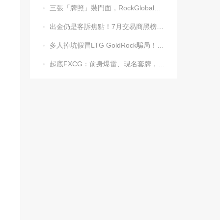
三張「牌照」裝門面，RockGlobal收割起來毫不手軟

出金仍是客訴焦點！7月交易商黑榜名單發布

多人掉坑假冒LTG GoldRock騙局！平台本尊曾被清算，受害者同樣不計其數

起底FXCG：前身爆雷、現名套牌，受害者還在增加
