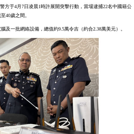
警方于4月7日凌晨1時許展開突擊行動，當場逮捕22名中國籍公
至40歲之間。
腦及一批網絡設備，總值約9.5萬令吉（約合2.38萬美元）。