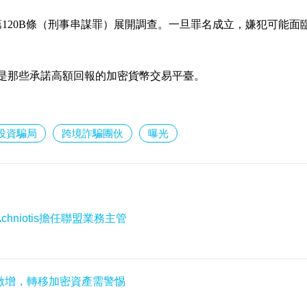
第120B條（刑事串謀罪）展開調查。一旦罪名成立，嫌犯可能面
是那些承諾高額回報的加密貨幣交易平臺。
投資騙局
跨境詐騙團伙
曝光
 Achniotis擔任聯盟業務主管
騙激增，轉移加密資產需警惕