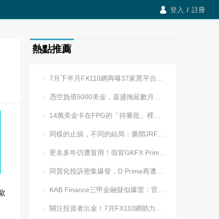

登入
/
註冊
熱點推薦
7月下半月FX110網再曝37家黑平台，多家疑為同一團伙操控

憑空負債5000美金，嘉盛拖延數月後封號！老牌平台耍流氓更令人心寒

14萬美金卡在FPG的「待審批」裡逾兩週，平台全線冷處理

同樣的止損，不同的結局：撕開JRFX金榮環球定向滑點的遮羞布

更名多年仍遭冒用！假冒GKFX Prime捷凱金融，又來了！

同質化投訴密集爆發，D Prime再遭實名舉報：超3.2萬美元遭無理扣押

KAB Finance三甲金融疑似爆雷：官網癱瘓、業務員失聯、出金遇阻

歐
關注投資者出金！7月FX110網助力追回資金1202.5萬元
