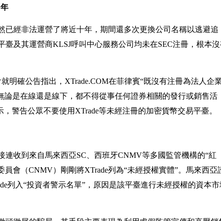
多年
然已經非法運營了將近十年，期間還多次更換公司名稱以逃避追
e平臺及其運營商KLSJ呼叫中心服務公司均未在SEC注冊，根本沒
就明確公告指出，XTrade.COM在菲律賓“既沒有注冊為法人企
“無論是在線還是線下，都不得從事任何證券相關的發行或銷售活
警示，警告公眾不要使用XTrade等未經注冊的加密貨幣交易平臺。
已接連收到來自馬來西亞SC、西班牙CNMV等多國監管機構的“紅
委員會（CNMV）剛剛將XTrade列為“未經授權實體”。馬來西亞
Trade列入“投資者警示名單”，原因是該平臺進行未經授權的資本市