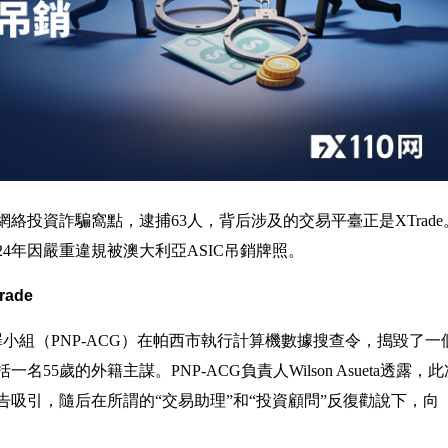
絡投資詐騙窩點，逮捕63人，背后涉及的交易平臺正是XTrade
4年因嚴重違規被澳大利亞ASIC吊銷牌照。
ade
犯罪小組（PNP-ACG）在帕西市執行計算機數據搜查令，搗毀了一
5歲的外籍主謀。PNP-ACG負責人Wilson Asueta透露，此
吸引，隨后在所謂的“交易助理”和“投資顧問”反復勸說下，向