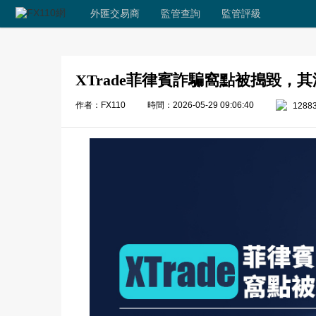
外匯交易商
監管查詢
監管評級
XTrade菲律賓詐騙窩點被搗毀，
作者：FX110
時間：2026-05-29 09:06:40
1288