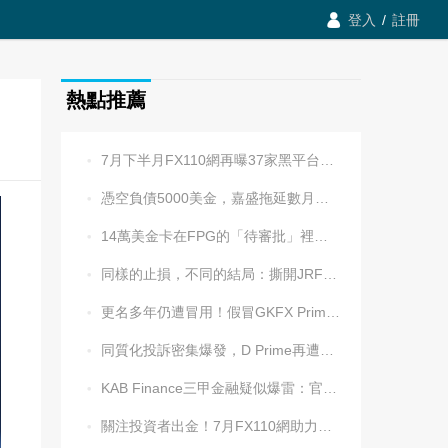

登入
/
註冊
熱點推薦
7月下半月FX110網再曝37家黑平台，多家疑為同一團伙操控

憑空負債5000美金，嘉盛拖延數月後封號！老牌平台耍流氓更令人心寒

14萬美金卡在FPG的「待審批」裡逾兩週，平台全線冷處理

同樣的止損，不同的結局：撕開JRFX金榮環球定向滑點的遮羞布

更名多年仍遭冒用！假冒GKFX Prime捷凱金融，又來了！

同質化投訴密集爆發，D Prime再遭實名舉報：超3.2萬美元遭無理扣押

KAB Finance三甲金融疑似爆雷：官網癱瘓、業務員失聯、出金遇阻

關注投資者出金！7月FX110網助力追回資金1202.5萬元
