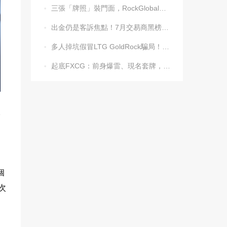
三張「牌照」裝門面，RockGlobal收割起來毫不手軟

出金仍是客訴焦點！7月交易商黑榜名單發布

多人掉坑假冒LTG GoldRock騙局！平台本尊曾被清算，受害者同樣不計其數

起底FXCG：前身爆雷、現名套牌，受害者還在增加

。
個
次