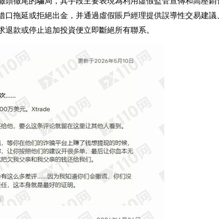
一個徹頭徹尾的騙局，其手段主要表現為利用虛假監管宣傳和高壓銷
借口拖延或拒絕出金，并通過虛假賬戶經理提供誤導性交易建議
求退款或停止追加投資便立即斷絕所有聯系。