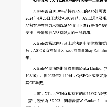
監管真相：XTrade宣稱的牌照幾乎全軍覆
XTrade曾自2010年起持有ASIC的A
2024年4月26日正式被
ASIC吊銷
。ASIC調查發現
弱勢客戶在無力承擔風險的情況下進行差價合約
安排；未能履行AFS持牌人的一般義務。
XTrade曾嘗試向行政上訴法庭申請復核和暫緩
后，ASIC又宣布
禁止XTrade前董事
Shay Zak
年。
XTrade的塞浦路斯關聯實體Merba Limited
108/10）。但2025年2月10日，CySEC正式決
其CIF執照。
目前，XTrade官網宣稱持有的南非FSCA牌照（編號
（許可證號為 SD203，關聯實體WizBrokers Li