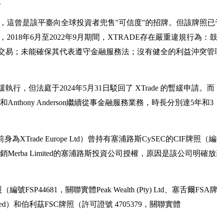
沒
FS許可證，這曾是該平臺向全球投資者兜售"可信度"的招牌。但該牌照已
，2018年6月至2022年9月期間，XTRADE存在嚴重違規行為：
交易；未能確保其代表遵守金融服務法；沒有健全的利益沖突管
執行，但法庭于2024年5月31日駁回了 XTrade 的暫緩申請。而
haim和Anthony Anderson繼續從事金融服務業務，時長分別達5年和3
（前身為XTrade Europe Ltd）曾持有塞浦路斯CySEC的CIF牌照（
定撤銷Merba Limited的塞浦路斯投資公司授權，原因是該公司明確
FSP44681，關聯實體Peak Wealth (Pty) Ltd、塞舌爾FSA
mited）和伯利茲FSC牌照（許可證號 4705379，關聯實體