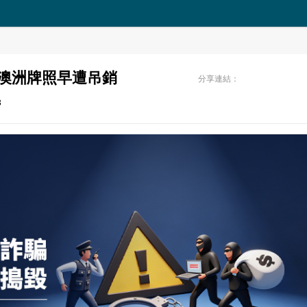
其澳洲牌照早遭吊銷
分享連結：
3