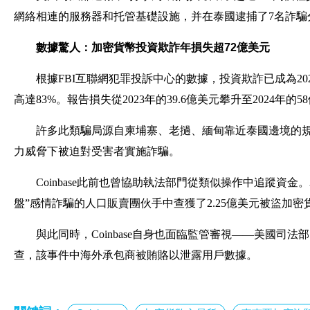
網絡相連的服務器和托管基礎設施，并在泰國逮捕了7名詐騙
數據驚人：加密貨幣投資欺詐年損失超72億美元
根據FBI互聯網犯罪投訴中心的數據，投資欺詐已成為2
高達83%。報告損失從2023年的39.6億美元攀升至2024年
許多此類騙局源自柬埔寨、老撾、緬甸靠近泰國邊境的規
力威脅下被迫對受害者實施詐騙。
Coinbase此前也曾協助執法部門從類似操作中追蹤資金
盤”感情詐騙的人口販賣團伙手中查獲了2.25億美元被盜加密
與此同時，Coinbase自身也面臨監管審視——美國司法
查，該事件中海外承包商被賄賂以泄露用戶數據。