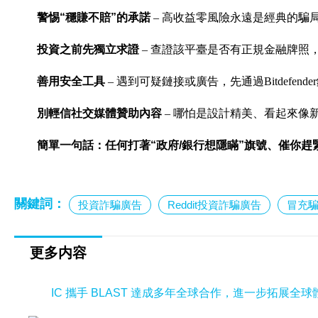
警惕“穩賺不賠”的承諾
– 高收益零風險永遠是經典的騙
投資之前先獨立求證
– 查證該平臺是否有正規金融牌照
善用安全工具
– 遇到可疑鏈接或廣告，先通過Bitdefend
別輕信社交媒體贊助內容
– 哪怕是設計精美、看起來像
簡單一句話：任何打著“政府/銀行想隱瞞”旗號、催你趕
關鍵詞：
投資詐騙廣告
Reddit投資詐騙廣告
冒充
更多内容
IC 攜手 BLAST 達成多年全球合作，進一步拓展全