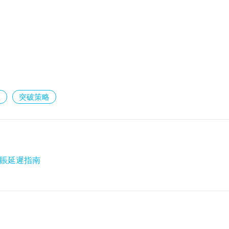
維
突破策略
賬延遲指南