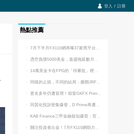

登入
/
註冊
熱點推薦
7月下半月FX110網再曝37家黑平台，多家疑為同一團伙操控

憑空負債5000美金，嘉盛拖延數月後封號！老牌平台耍流氓更令人心寒

14萬美金卡在FPG的「待審批」裡逾兩週，平台全線冷處理

今
同樣的止損，不同的結局：撕開JRFX金榮環球定向滑點的遮羞布

更名多年仍遭冒用！假冒GKFX Prime捷凱金融，又來了！

同質化投訴密集爆發，D Prime再遭實名舉報：超3.2萬美元遭無理扣押

KAB Finance三甲金融疑似爆雷：官網癱瘓、業務員失聯、出金遇阻

關注投資者出金！7月FX110網助力追回資金1202.5萬元
