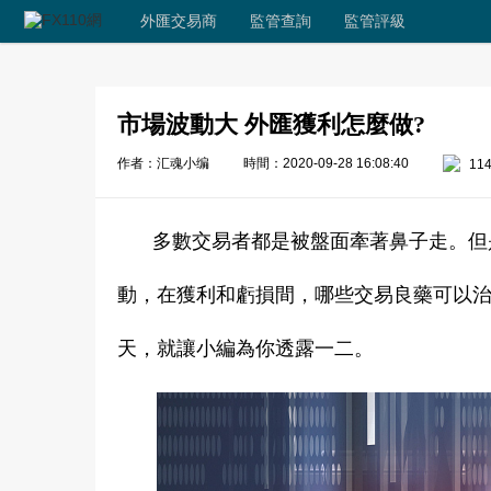
外匯交易商
監管查詢
監管評級
市場波動大 外匯獲利怎麼做?
作者：汇魂小编
時間：2020-09-28 16:08:40
11
多數交易者都是被盤面牽著鼻子走。但
動，在獲利和虧損間，哪些交易良藥可以
天，就讓小編為你透露一二。