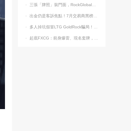
三張「牌照」裝門面，RockGlobal收割起來毫不手軟

出金仍是客訴焦點！7月交易商黑榜名單發布

多人掉坑假冒LTG GoldRock騙局！平台本尊曾被清算，受害者同樣不計其數

起底FXCG：前身爆雷、現名套牌，受害者還在增加
