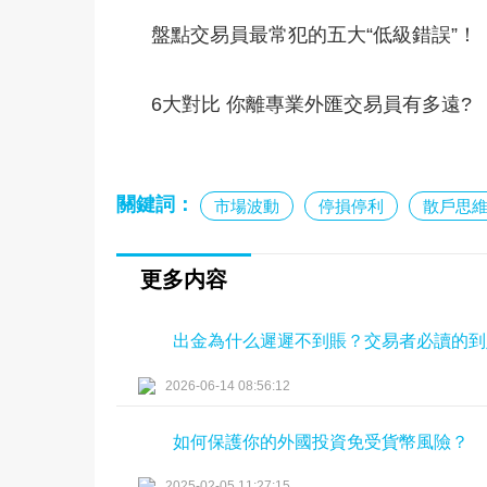
盤點交易員最常犯的五大“低級錯誤”！
6大對比 你離專業外匯交易員有多遠?
關鍵詞：
市場波動
停損停利
散戶思
更多内容
出金為什么遲遲不到賬？交易者必讀的到
2026-06-14 08:56:12
如何保護你的外國投資免受貨幣風險？
2025-02-05 11:27:15