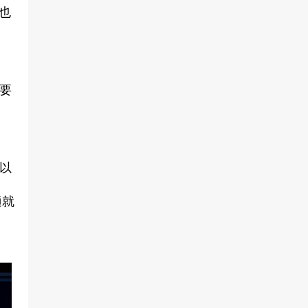
也
要
以
適就