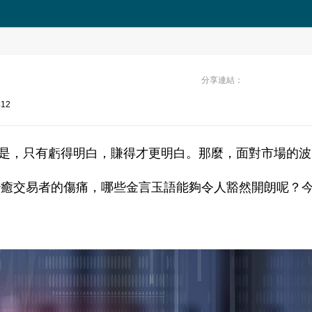
分享連結：
412
是，只有虧得明白，賺得才更明白。那麼，面對市場的波
治癒交易者的傷痛，哪些金言玉語能夠令人豁然開朗呢？