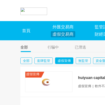
外匯交易商
監管
首頁
虛假交易商
財經
全部
行騙中
已潛逃
全部
套牌監管
虛假宣傳
無監管
資金
虛假宣傳
huiyuan capital
虛假宣傳
|
軟件不