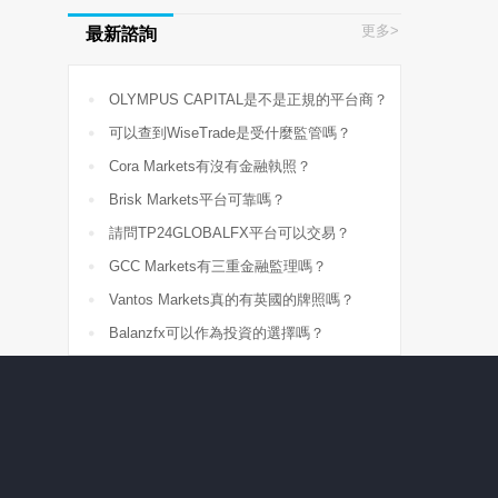
更多>
最新諮詢

OLYMPUS CAPITAL是不是正規的平台商？

可以查到WiseTrade是受什麼監管嗎？

Cora Markets有沒有金融執照？

Brisk Markets平台可靠嗎？

請問TP24GLOBALFX平台可以交易？

GCC Markets有三重金融監理嗎？

Vantos Markets真的有英國的牌照嗎？

Balanzfx可以作為投資的選擇嗎？