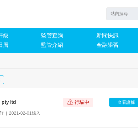
評級
監管查詢
新聞快訊
日曆
監管介紹
金融學習
盤
 pty ltd
行騙中
查看證據
詳
|
2021-02-01錄入