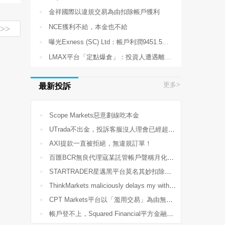

金祥國際以違規交易為由扣除帳戶獲利

NCE獲利不給，本金也不給
>>

曝光Exness (SC) Ltd：帳戶利潤9451.59 USDT長期無法提現

LMAX平台「定點爆倉」：投資人遭遇離奇報價，數百萬資產瞬間歸零
更多>
最新投訴

Scope Markets惡意劃線吃本金

UTrada不出金，投訴客服沒人理會已經超過2個星期了

AXI提款一直被拒絕，無違規訂單！

百匯BCR無良代理寇某託管帳戶聲稱月化30%，導致爆倉58300美金

STARTRADER星邁黑平台莫名其妙扣除我的帳戶獲利

ThinkMarkets maliciously delays my withdrawal!

CPT Markets平台以「濫用交易」為由無故凍結帳戶、非法扣除交易獲利

帳戶登不上，Squared Financial平方金融直接玩失踪