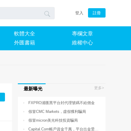

登入
註冊
軟體大全
專欄文章
外匯書籍
維權中心
更多>
最新曝光

FXPRO浦匯黑平台封代理號碼不給佣金

假冒CMC Markets，虛假獲利騙局

假冒micron美光科技投資騙局

Capital.Com帳戶資金千萬，平台出金受阻，包庇違規客戶經理