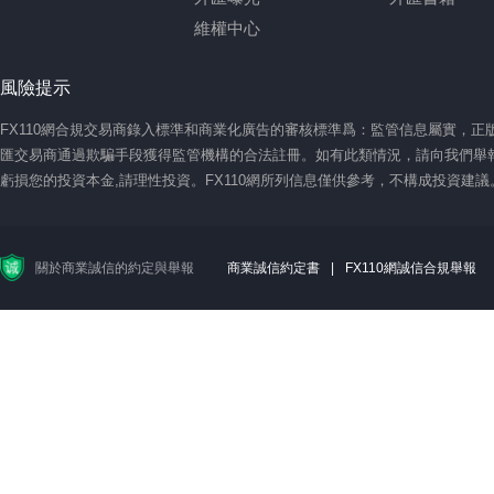
維權中心
風險提示
FX110網合規交易商錄入標準和商業化廣告的審核標準爲：監管信息屬實，
匯交易商通過欺騙手段獲得監管機構的合法註冊。如有此類情況，請向我們舉報
虧損您的投資本金,請理性投資。FX110網所列信息僅供參考，不構成投資建
關於商業誠信的約定與舉報
商業誠信約定書
|
FX110網誠信合規舉報