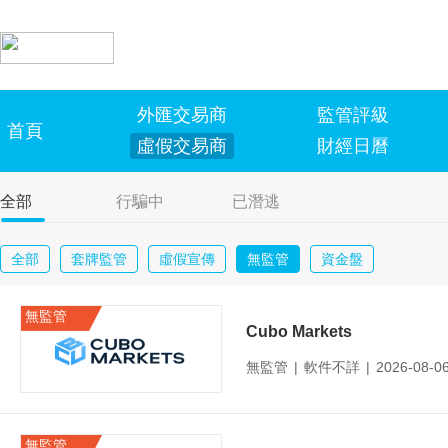
外匯交易商
監管評級
首頁
虛假交易商
財經日曆
全部
行騙中
已潛逃
全部
套牌監管
虛假宣傳
無監管
資金盤
無監管
Cubo Markets
無監管
|
軟件不詳
|
2026-08-
無監管