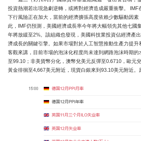
投資熱潮若出現急劇逆轉，或將對經濟造成嚴重衝擊。 IM
下行風險正在加大，當前的經濟擴張高度依賴少數驅動因素
此，IMF仍預測，美國經濟成長率今年將大幅領先其他七國集團
年將放緩至2%。該組織也發現，美國科技業投資佔經濟產出
濟成長的關鍵引擎。如果市場對於人工智慧推動生產力提升
客觀來講，目前市場的泡沫化程度尚未達到網路泡沫時期的
至99.10；非美貨幣分化，澳幣兌美元反彈至0.6710，歐元兌
黃金徘徊至4,667美元附近，現貨白銀來到93.10美元附近。