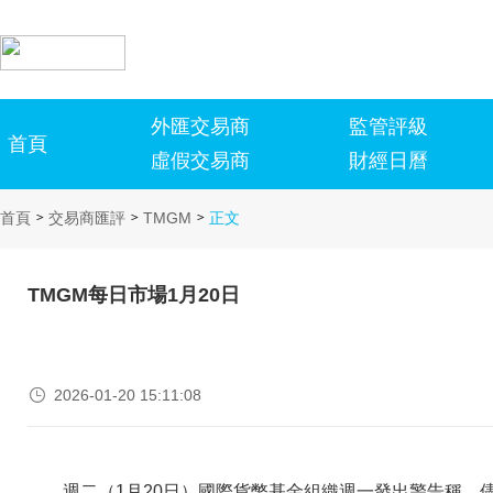
外匯交易商
監管評級
首頁
虛假交易商
財經日曆
首頁
交易商匯評
TMGM
正文
>
>
>
TMGM每日市場1月20日

2026-01-20 15:11:08
週二（1月20日）國際貨幣基金組織週一發出警告稱，