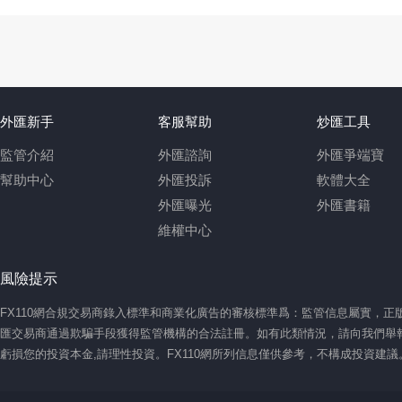
外匯新手
客服幫助
炒匯工具
監管介紹
外匯諮詢
外匯爭端寶
幫助中心
外匯投訴
軟體大全
外匯曝光
外匯書籍
維權中心
風險提示
FX110網合規交易商錄入標準和商業化廣告的審核標準爲：監管信息屬實，
匯交易商通過欺騙手段獲得監管機構的合法註冊。如有此類情況，請向我們舉報
虧損您的投資本金,請理性投資。FX110網所列信息僅供參考，不構成投資建