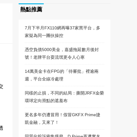
熱點推薦
7月下半月FX110網再曝37家黑平台，多
家疑為同一團伙操控
憑空負債5000美金，嘉盛拖延數月後封
號！老牌平台耍流氓更令人心寒
14萬美金卡在FPG的「待審批」裡逾兩
週，平台全線冷處理
交
同樣的止損，不同的結局：撕開JRFX金榮
環球定向滑點的遮羞布
更名多年仍遭冒用！假冒GKFX Prime捷
凱金融，又來了！
透
同質化投訴密集爆發，D Prime再遭實名