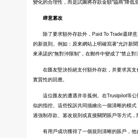
變化的合理性，而是試圖將存款金額“協商”降低至
肆意篡改
除了要求額外存款外，Paid To Trad
的新規則。例如：原來網站上明確寫著“允許新聞
來承諾的“無對沖限制”，在郵件中變成了“禁止對
在匯友堅決拒絕支付額外存款，并要求其支付評估
實質性的回應。
這位匯友的遭遇并非孤例。在Trustpilot等
似的指控。這些投訴共同描繪出一個清晰的模式
過強制存款、篡改規則或直接關閉賬戶等方式，
有用戶成功獲得了一個規則清晰的賬戶，他