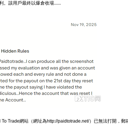
該用戶最終以爆倉收場......
Trade網站（網址為http://paidtotrade.net/）已無法打開，郵