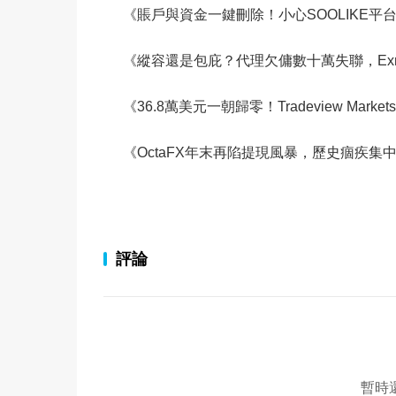
《賬戶與資金一鍵刪除！小心SOOLIKE平台
《縱容還是包庇？代理欠傭數十萬失聯，Exn
《36.8萬美元一朝歸零！Tradeview Ma
《OctaFX年末再陷提現風暴，歷史痼疾集
評論
暫時