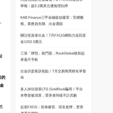
舉報：超3.2萬美元遭無理扣押
KAB Finance三甲金融疑似爆雷：官網癱
，
瘓、業務員失聯、出金遇阻
關注投資者出金！7月FX110網助力追回資
金1202.5萬元
三張「牌照」裝門面，RockGlobal收割起
擬
來毫不手軟
出金仍是客訴焦點！7月交易商黑榜名單發
目的
布
金
多人掉坑假冒LTG GoldRock騙局！平台
本尊曾被清算，受害者同樣不計其數
然
起底FXCG：前身爆雷、現名套牌，受害