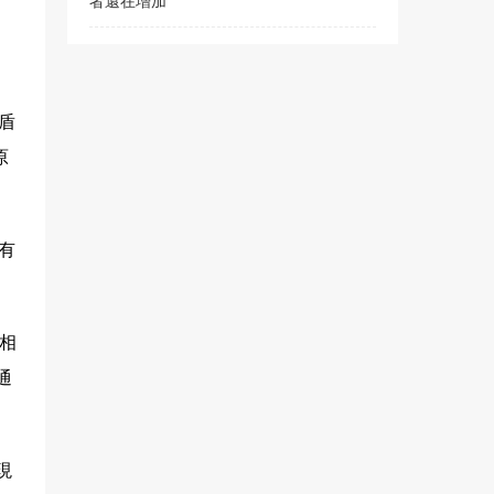
者還在增加
盾
原
有
度相
通
現