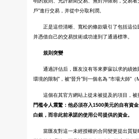
明的規則、允許新聞交易、無對沖限制，交易者
戶”進行交易，并從中分取利潤。
正是這些清晰、寬松的條款吸引了包括這位
并憑借自己的交易技術成功達到了通過標準。
規則突變
通過評估后，匯友沒有等來夢寐以求的績效賬
環境的限制”，被“晉升”到一個名為 “市場大師”（Mar
這個在其官方網站上從未被提及的項目，被描
門檻令人震驚：他必須存入1500美元的自有資
白銀，而非此前承諾的使用公司提供的資金。
當匯友對這一未經授權的合同變更提出質疑