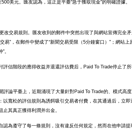
500美元。匯友認為，這正是平臺“急于獲取現金”的明確證據。
e還肆意更改交易規則。匯友收到的郵件中突然出現了與網站宣傳完全矛
交易”，在郵件中變成了“新聞交易受限（5分鐘窗口）”；網站上
沖”。
階段的應得收益并退還評估費后，Paid To Trade停止了所
公開評論平臺上，近期涌現了大量針對Paid To Trade的、模式高
：以寬松的評估規則為誘餌吸引交易者付費，在其通過后，立即
阻止其真正獲得利潤并出金。
自認為遵守了每一條規則，沒有違反任何規定，然而在他申請提