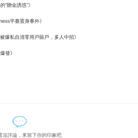
的“贈金誘惑”》
ess平臺置身事外》
rkets被爆私自清零用戶賬戶，多人中招》
中爆發》
還沒評論，來留下你的印象吧