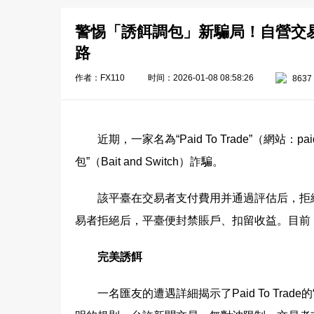
警惕「誘餌調包」新騙局！自營交易商Pa
路
作者：FX110
时间：2026-01-08 08:58:26
8637
近期，一家名為“Paid To Trade”（網站：
包”（Bait and Switch）詐騙。
該平臺在交易者支付費用并通過評估后，拒
易者拒絕后，平臺便封禁賬戶、扣留收益。目前
完美誘餌
一名匯友的遭遇詳細揭示了Paid To Trade