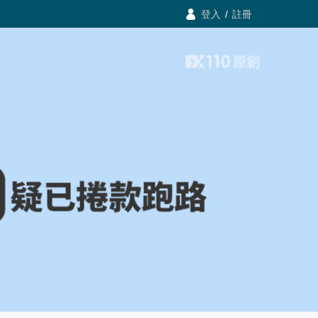

登入
/

註冊
登入
/
註冊