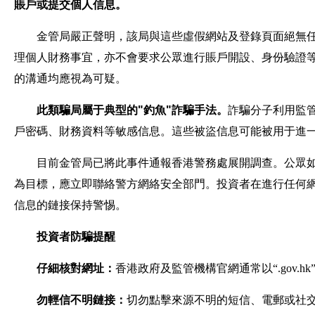
賬戶或提交個人信息。
金管局嚴正聲明，該局與這些虛假網站及登錄頁面絕無
理個人財務事宜，亦不會要求公眾進行賬戶開設、身份驗證
的溝通均應視為可疑。
此類騙局屬于典型的"釣魚"詐騙手法。
詐騙分子利用監
戶密碼、財務資料等敏感信息。這些被盜信息可能被用于進
目前金管局已將此事件通報香港警務處展開調查。公眾
為目標，應立即聯絡警方網絡安全部門。投資者在進行任何
信息的鏈接保持警惕。
投資者防騙提醒
仔細核對網址：
香港政府及監管機構官網通常以“.gov.
勿輕信不明鏈接：
切勿點擊來源不明的短信、電郵或社