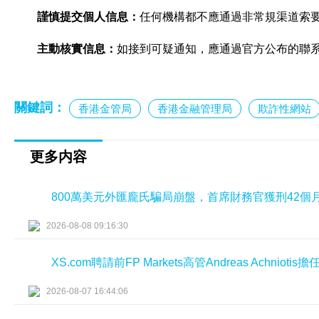
謹慎提交個人信息：
任何機構都不應通過非常規渠道索
主動核實信息：
如接到可疑通知，應通過官方公布的聯
關鍵詞：
香港金管局
香港金融管理局
欺詐性網站
更多内容
800萬美元外匯龐氏騙局崩盤，首席財務官獲刑42個
2026-08-08 09:16:30
XS.com聘請前FP Markets高管Andreas Achniot
2026-08-07 16:44:06