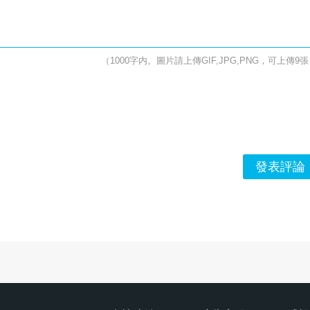
（1000字内。圖片請上傳GIF,JPG,PNG，可上傳9
發表評論