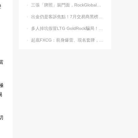
三張「牌照」裝門面，RockGlobal收割起來毫不手軟

聲
出金仍是客訴焦點！7月交易商黑榜名單發布

多人掉坑假冒LTG GoldRock騙局！平台本尊曾被清算，受害者同樣不計其數

）
起底FXCG：前身爆雷、現名套牌，受害者還在增加

當
極
惕
切