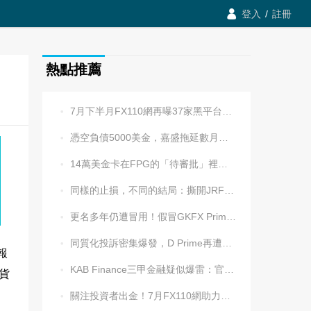

登入
/
註冊
熱點推薦
7月下半月FX110網再曝37家黑平台，多家疑為同一團伙操控

憑空負債5000美金，嘉盛拖延數月後封號！老牌平台耍流氓更令人心寒

14萬美金卡在FPG的「待審批」裡逾兩週，平台全線冷處理

同樣的止損，不同的結局：撕開JRFX金榮環球定向滑點的遮羞布

更名多年仍遭冒用！假冒GKFX Prime捷凱金融，又來了！

同質化投訴密集爆發，D Prime再遭實名舉報：超3.2萬美元遭無理扣押

報
KAB Finance三甲金融疑似爆雷：官網癱瘓、業務員失聯、出金遇阻

密貨
關注投資者出金！7月FX110網助力追回資金1202.5萬元
