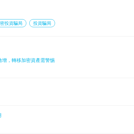
密投資騙局
投資騙局
騙激增，轉移加密資產需警惕
月