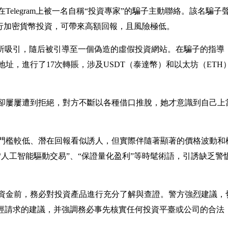
elegram上被一名自稱“投資專家”的騙子主動聯絡。該名騙子
進行加密貨幣投資，可帶來高額回報，且風險極低。
辭所吸引，隨后被引導至一個偽造的虛假投資網站。在騙子的指導
址，進行了17次轉賬，涉及USDT（泰達幣）和以太坊（ETH
卻屢屢遭到拒絕，對方不斷以各種借口推脫，她才意識到自己上
門檻較低、潛在回報看似誘人，但實際伴隨著顯著的價格波動和
人工智能驅動交易”、“保證量化盈利”等時髦術語，引誘缺乏警
資金前，務必對投資產品進行充分了解與查證。警方強烈建議，
未經請求的建議，并強調務必事先核實任何投資平臺或公司的合法