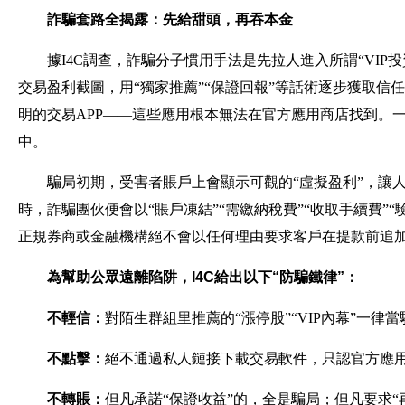
詐騙套路全揭露：先給甜頭，再吞本金
據I4C調查，詐騙分子慣用手法是先拉人進入所謂“VI
交易盈利截圖，用“獨家推薦”“保證回報”等話術逐步獲取
明的交易APP——這些應用根本無法在官方應用商店找到。
中。
騙局初期，受害者賬戶上會顯示可觀的“虛擬盈利”，讓
時，詐騙團伙便會以“賬戶凍結”“需繳納稅費”“收取手續費”
正規券商或金融機構絕不會以任何理由要求客戶在提款前追
為幫助公眾遠離陷阱，I4C給出以下“防騙鐵律”：
不輕信：
對陌生群組里推薦的“漲停股”“VIP內幕”一律
不點擊：
絕不通過私人鏈接下載交易軟件，只認官方應
不轉賬：
但凡承諾“保證收益”的，全是騙局；但凡要求“