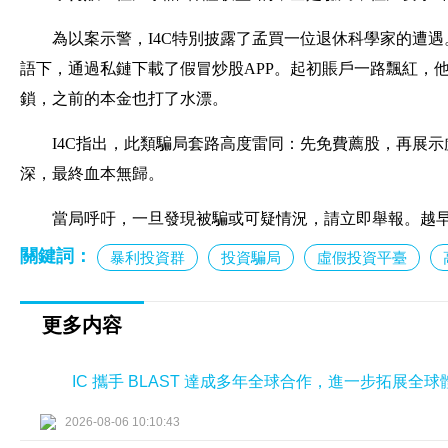
為以案示警，I4C特別披露了孟買一位退休科學家的遭遇。
語下，通過私鏈下載了假冒炒股APP。起初賬戶一路飄紅，
鎖，之前的本金也打了水漂。
I4C指出，此類騙局套路高度雷同：先免費薦股，再展
深，最終血本無歸。
當局呼吁，一旦發現被騙或可疑情況，請立即舉報。越
關鍵詞：
暴利投資群
投資騙局
虛假投資平臺
更多内容
IC 攜手 BLAST 達成多年全球合作，進一步拓展全
2026-08-06 10:10:43