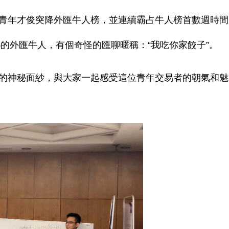
青年才俊突降外匯牛人榜，並連續霸占牛人榜首數週時間
的外匯牛人，有個奇怪的匯聊暱稱：“我吃你家餃子”。
的神秘面紗，與大家一起感受這位青年交易者的朝氣和魅