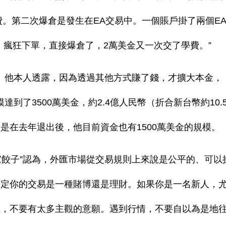
費。第二次爆倉是發生在EA交易中。一個賬戶掛了兩個E
，瘋狂下單，直接爆倉了，2萬美金又一次交了學費。”
稱。他本人透露，因為透過其他方式賺了錢，才擴大本金，
模達到了3500萬美金，約2.4億人民幣（折合新台幣約10.
是在去年退出後，他目前資金也有1500萬美金的規模。
家餃子”認為，外匯市場從交易規則上來說是公平的、可以
決定你的交易是一種賭博還是理財。如果你是一名新人，
性，不要有太多主觀的意願。遇到行情，不要自以為是地