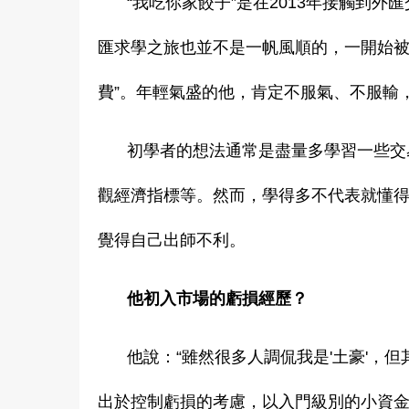
“我吃你家餃子”是在2013年接觸到
匯求學之旅也並不是一帆風順的，一開始被
費”。年輕氣盛的他，肯定不服氣、不服輸
初學者的想法通常是盡量多學習一些交
觀經濟指標等。然而，學得多不代表就懂
覺得自己出師不利。
他初入市場的虧損經歷？
他說：“雖然很多人調侃我是'土豪'，
出於控制虧損的考慮，以入門級別的小資