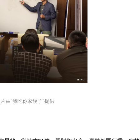
圖片由"我吃你家餃子"提供