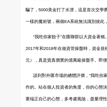
騙了，5000美金打了水漂，這是首次交學
一樣的魔術號，兩個EA系統無法識別彼此
“我吃你家餃子”在匯聊群以大資金著
2017年和2018年在做資管操盤時，資金規
元），真是貨真價實的億萬級操盤手。即便
談到對外匯市場的總體評價，“我吃你
作的。站在個人投資者的角度，你的心態
要端正自己的心態，多考慮風險，盡量理