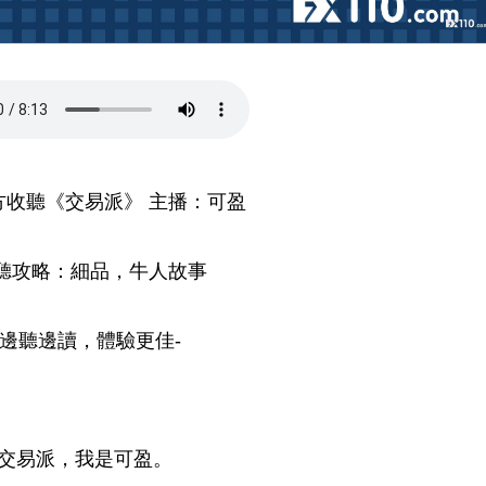
方收聽《交易派》 主播：可盈
聽攻略：細品，牛人故事
-邊聽邊讀，體驗更佳-
交易派，我是可盈。