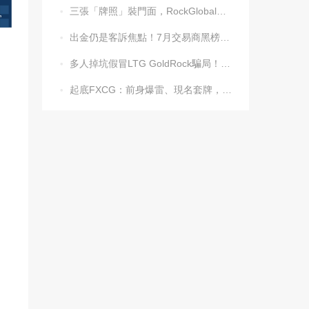
三張「牌照」裝門面，RockGlobal收割起來毫不手軟

出金仍是客訴焦點！7月交易商黑榜名單發布

多人掉坑假冒LTG GoldRock騙局！平台本尊曾被清算，受害者同樣不計其數

起底FXCG：前身爆雷、現名套牌，受害者還在增加
