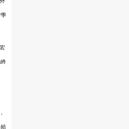
的外
“學
宏
始終
，
手給