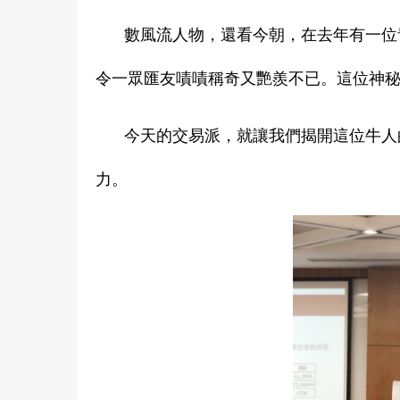
數風流人物，還看今朝，在去年有一位
令一眾匯友嘖嘖稱奇又艷羨不已。這位神秘
今天的交易派，就讓我們揭開這位牛人
力。