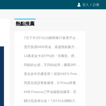

登入
/
註冊
熱點推薦
7月下半月FX110網再曝37家黑平台，多家疑為同一團伙操控

憑空負債5000美金，嘉盛拖延數月後封號！老牌平台耍流氓更令人心寒

14萬美金卡在FPG的「待審批」裡逾兩週，平台全線冷處理

同樣的止損，不同的結局：撕開JRFX金榮環球定向滑點的遮羞布

更名多年仍遭冒用！假冒GKFX Prime捷凱金融，又來了！

同質化投訴密集爆發，D Prime再遭實名舉報：超3.2萬美元遭無理扣押

KAB Finance三甲金融疑似爆雷：官網癱瘓、業務員失聯、出金遇阻

關注投資者出金！7月FX110網助力追回資金1202.5萬元
