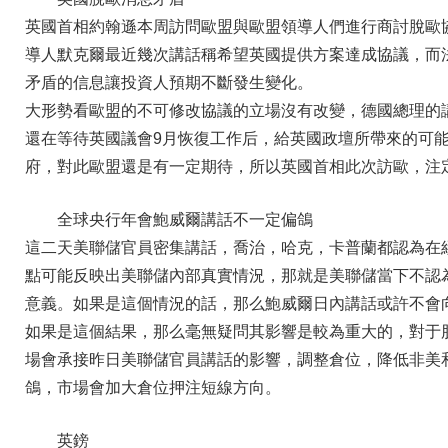
英國首相約翰遜本周訪問歐盟與歐盟領導人們進行商討脫歐
導人默克爾最近幾次講話稱希望英國提供方案達成協議，而
矛盾的信息讓投資人預期不斷發生變化。
大形勢看歐盟的不可修改協議的立場沒有改變，德國總理的
還在等待英國議會9月恢復工作后，給英國政壇所帶來的可
府，對此歐盟還是有一定期待，所以英國首相此次訪歐，
全球央行年會鮑威爾講話不一定偏鴿
這二天美聯儲官員密集講話，喬治，哈克，卡普蘭都認為在
點可能反映出美聯儲內部真實情況，那就是美聯儲當下不認
意義。如果是這個情況的話，那么鮑威爾日內講話或許不會
如果是這個結果，那么毫無疑問其影響是較為重大的，對于
場會承接昨日美聯儲官員講話的影響，調整倉位，降低非美
鴿，市場會加大倉位押注短線方向。
英鎊