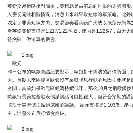
英鎊交易策略相對簡單，英鎊就是由消息面推動的走勢圖形
人密切關注相關情況，消息出來就采取短線追單策略。此外
決定了非美短線方向。交易節奏看英鎊白天或以振蕩形態為
看英鎊關鍵支撐是1.217/1.22區域，壓力是1.226/7
待突破，做追單的機會。
歐元
昨日公布的歐銀會議紀要顯示，歐銀對于經濟的評價負面，
大。長期以來困擾著歐銀沒有采取降息行動的原因主要就是
空間，當前如果歐元區經濟持續低迷，那么10月之后歐銀
歐銀行長德拉基發表鴿派講話可能性很大，但符合預期的講
取決于美聯儲主席鮑威爾的講話。 歐元支撐是1.103/6，
主，消息公布后行情會突破。