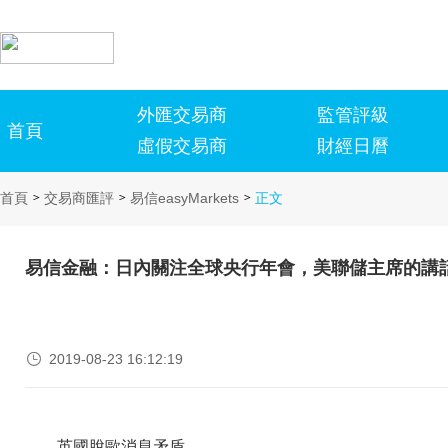
外匯交易商
監管評級
首頁
虛假交易商
財經日曆
首頁
交易商匯評
易信easyMarkets
正文
>
>
>
易信金融：日內關注全球央行年會，美聯儲主席的講

2019-08-23 16:12:19
英國脫歐消息矛盾