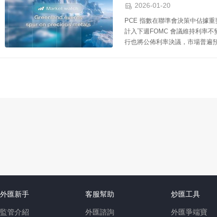

2026-01-20
PCE 指數在聯準會決策中佔據
計入下週FOMC 會議維持利率
行也將公佈利率決議，市場普遍
外匯新手
客服幫助
炒匯工具
監管介紹
外匯諮詢
外匯爭端寶