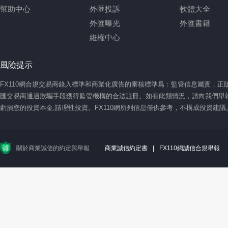
幫助中心
外匯投訴
軟體大全
外匯曝光
外匯書籍
維權中心
風險提示
FX110網合規交易商錄入標準和商業化廣告的審核標準爲：監管信息屬實，
匯交易商通過欺騙手段獲得監管機構的合法註冊。如有此類情況，請向我們舉報
虧損您的投資本金,請理性投資。FX110網所列信息僅供參考，不構成投資建
關於商業誠信的約定與舉報
商業誠信約定書
|
FX110網誠信合規舉報