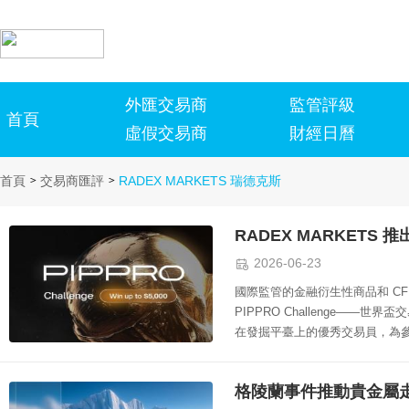
外匯交易商
監管評級
首頁
虛假交易商
財經日曆
首頁
>
交易商匯評
>
RADEX MARKETS 瑞德克斯

2026-06-23
國際監管的金融衍生性商品和 CFD
PIPPRO Challenge—
在發掘平臺上的優秀交易員，為
格陵蘭事件推動貴金屬