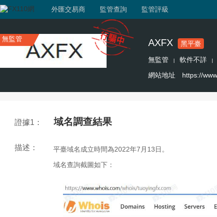
外匯交易商
監管查詢
監管評級
無監管
AXFX
黑平臺
無監管
軟件不詳
|
|
網站地址
https://www
域名調查結果
證據1：
描述：
平臺域名成立時間為2022年7月13日。
域名查詢截圖如下：