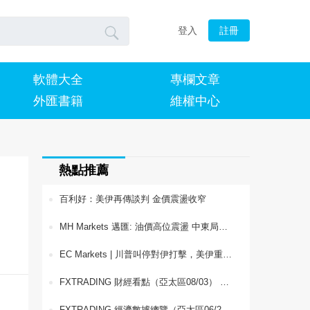

登入
註冊
軟體大全
專欄文章
外匯書籍
維權中心
熱點推薦
百利好：美伊再傳談判 金價震盪收窄
MH Markets 邁匯: 油價高位震盪 中東局勢與供需前景成焦點
EC Markets | 川普叫停對伊打擊，美伊重啟談判壓垮油價，日美聯合幹預引爆日圓反彈
FXTRADING 財經看點（亞太區08/03） 英國推動股票市場資料改革，統一交易體系提升倫敦資本市場競爭力
FXTRADING 經濟數據總覽（亞太區06/23） 全球經濟動態與貨幣政策展望