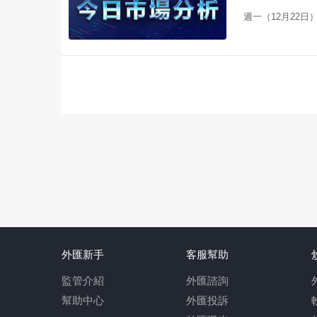
週一（12月22
外匯新手
客服幫助
監管介紹
外匯諮詢
幫助中心
外匯投訴