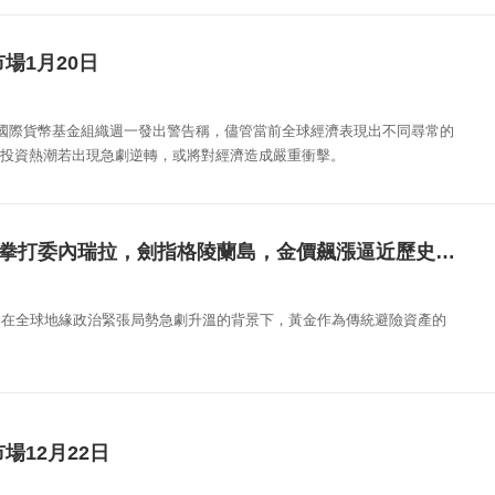
場1月20日
）國際貨幣基金組織週一發出警告稱，儘管當前全球經濟表現出不同尋常的
投資熱潮若出現急劇逆轉，或將對經濟造成嚴重衝擊。
TMGM: 川普拳打委內瑞拉，劍指格陵蘭島，金價飆漲逼近歷史巔峰!
，在全球地緣政治緊張局勢急劇升溫的背景下，黃金作為傳統避險資產的
場12月22日