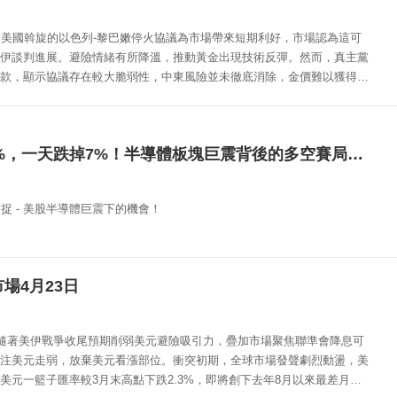
，美國斡旋的以色列-黎巴嫩停火協議為市場帶來短期利好，市場認為這可
伊談判進展。避險情緒有所降溫，推動黃金出現技術反彈。然而，真主黨
款，顯示協議存在較大脆弱性，中東風險並未徹底消除，金價難以獲得持
49天暴漲60%，一天跌掉7%！半導體板塊巨震背後的多空賽局與操作策略
捉 - 美股半導體巨震下的機會！
場4月23日
）隨著美伊戰爭收尾預期削弱美元避險吸引力，疊加市場聚焦聯準會降息可
注美元走弱，放棄美元看漲部位。衝突初期，全球市場發聲劇烈動盪，美
美元一籃子匯率較3月末高點下跌2.3%，即將創下去年8月以來最差月度