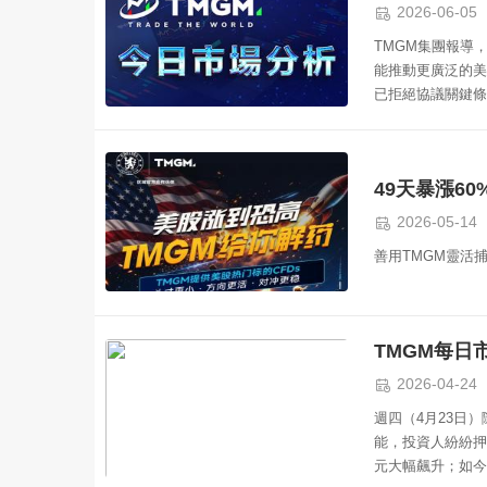

2026-06-05
TMGM集團報導
能推動更廣泛的美
已拒絕協議關鍵條
續上行動力。

2026-05-14
善用TMGM靈活捕
TMGM每日市

2026-04-24
週四（4月23日
能，投資人紛紛押
元大幅飆升；如今