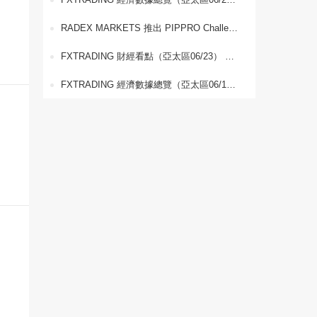
RADEX MARKETS 推出 PIPPRO Challenge －世界盃交易競賽，最高可贏取 USD $5,000 現金獎勵
FXTRADING 財經看點（亞太區06/23） 美伊談判持續推進，能源出口恢復迎來新進展
FXTRADING 經濟數據總覽（亞太區06/12） 全球經濟動態與貨幣政策展望