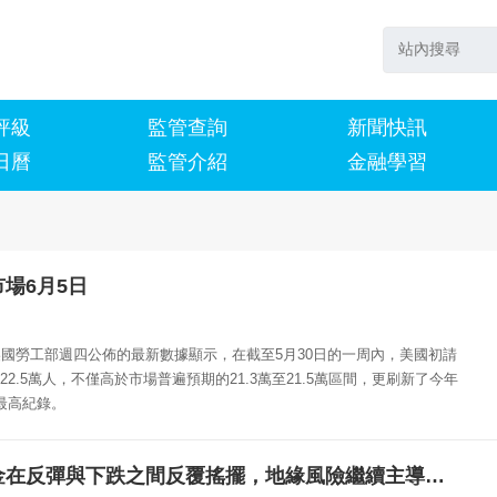
評級
監管查詢
新聞快訊
日曆
監管介紹
金融學習
市場6月5日
美國勞工部週四公佈的最新數據顯示，在截至5月30日的一周內，美國初請
2.5萬人，不僅高於市場普遍預期的21.3萬至21.5萬區間，更刷新了今年
最高紀錄。
TMGM：黃金在反彈與下跌之間反覆搖擺，地緣風險繼續主導金價走勢！