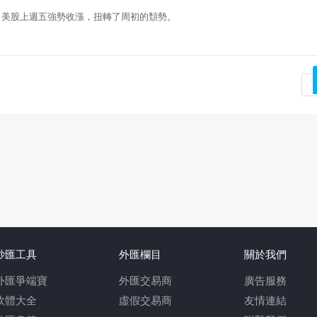
日）美股上週五強勢收漲，扭轉了周初的頹勢。
炒匯工具
外匯欄目
關於我們
外匯爭端寶
外匯交易商
廣告服務
軟體大全
虛假交易商
友情連結