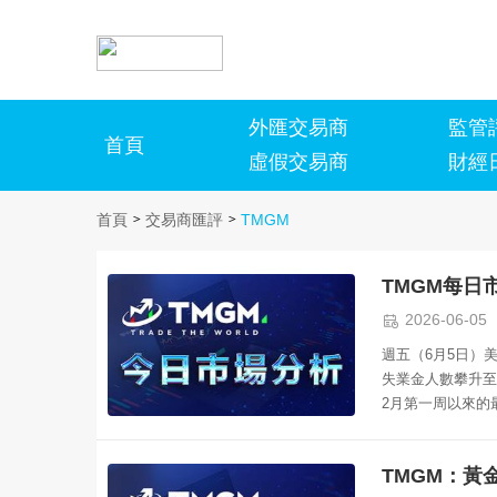
外匯交易商
監管
首頁
虛假交易商
財經
首頁
>
交易商匯評
>
TMGM
TMGM每日

2026-06-05
週五（6月5日）
失業金人數攀升至2
2月第一周以來的