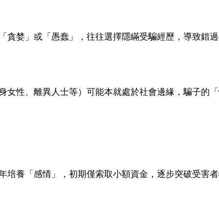
「貪婪」或「愚蠢」，往往選擇隱瞞受騙經歷，導致錯過
身女性、離異人士等）可能本就處於社會邊緣，騙子的「
年培養「感情」，初期僅索取小額資金，逐步突破受害者