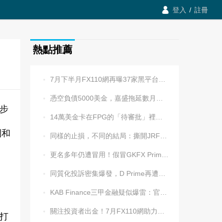

登入
/
註冊
熱點推薦
7月下半月FX110網再曝37家黑平台，多家疑為同一團伙操控

憑空負債5000美金，嘉盛拖延數月後封號！老牌平台耍流氓更令人心寒

步
14萬美金卡在FPG的「待審批」裡逾兩週，平台全線冷處理

制和
同樣的止損，不同的結局：撕開JRFX金榮環球定向滑點的遮羞布

更名多年仍遭冒用！假冒GKFX Prime捷凱金融，又來了！

同質化投訴密集爆發，D Prime再遭實名舉報：超3.2萬美元遭無理扣押

KAB Finance三甲金融疑似爆雷：官網癱瘓、業務員失聯、出金遇阻

關注投資者出金！7月FX110網助力追回資金1202.5萬元

打