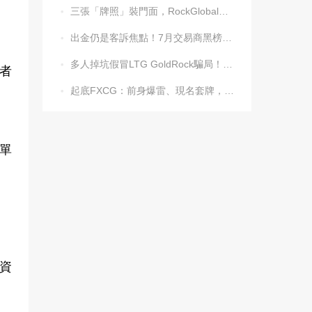
三張「牌照」裝門面，RockGlobal收割起來毫不手軟

出金仍是客訴焦點！7月交易商黑榜名單發布

多人掉坑假冒LTG GoldRock騙局！平台本尊曾被清算，受害者同樣不計其數

者
起底FXCG：前身爆雷、現名套牌，受害者還在增加

單
資