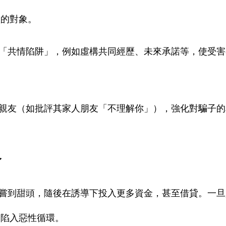
賴的對象。
「共情陷阱」，例如虛構共同經歷、未來承諾等，使受害
親友（如批評其家人朋友「不理解你」），強化對騙子的
身
嘗到甜頭，隨後在誘導下投入更多資金，甚至借貸。一旦
，陷入惡性循環。