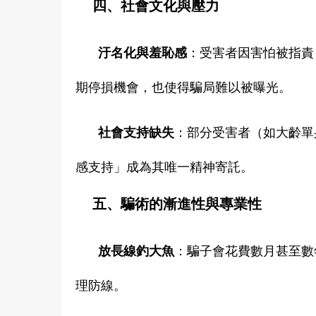
四、社會文化與壓力
汙名化與羞恥感
：受害者因害怕被指責
期停損機會，也使得騙局難以被曝光。
社會支持缺失
：部分受害者（如大齡單
感支持」成為其唯一精神寄託。
五、騙術的漸進性與專業性
放長線釣大魚
：騙子會花費數月甚至數
理防線。