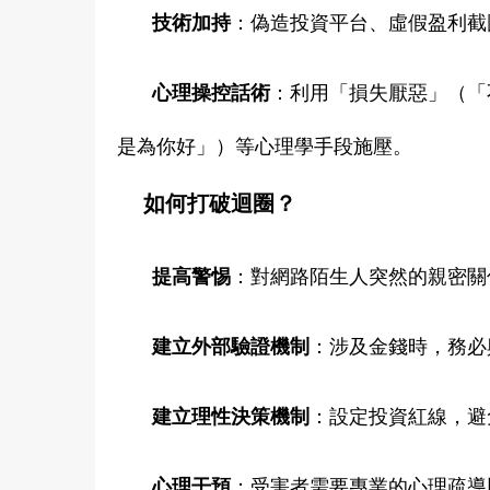
技術加持
：偽造投資平台、虛假盈利截
心理操控話術
：利用「損失厭惡」（「
是為你好」）等心理學手段施壓。
如何打破迴圈？
提高警惕
：對網路陌生人突然的親密關
建立外部驗證機制
：涉及金錢時，務必
建立理性決策機制
：設定投資紅線，避
心理干預
：受害者需要專業的心理疏導