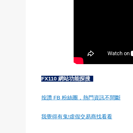
FX110 網站功能探搜
按讚 FB 粉絲團，熱門資訊不間斷
我覺得有鬼!虛假交易商找看看