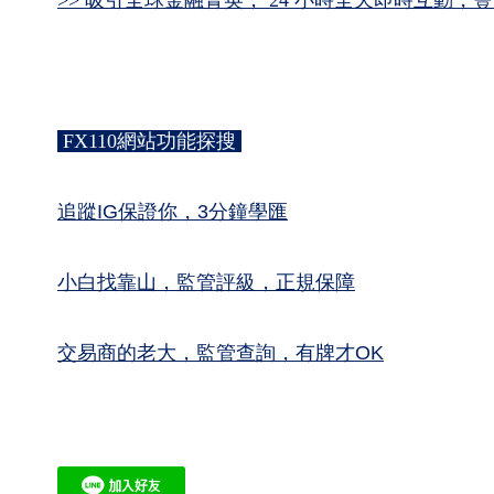
>> 吸引全球金融菁英， 24 小時全天即時互動
FX110網站功能探搜
追蹤IG保證你，3分鐘學匯
小白找靠山，監管評級，正規保障
交易商的老大，監管查詢，有牌才OK