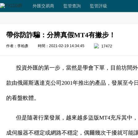
外匯交易商
監管查詢
監管評級
帶你防詐騙：分辨真假MT4有撇步！
作者：李柏彥
時間：2021-02-19 14:34:45
17472
投資外匯的第一步，當然是學會下單，目前坊間外匯
款由俄羅斯邁達克公司2001年推出的產品，發展至今
的看盤軟體。
但是隨著行業發展，越來越多盜版MT4充斥其中
成伺服器不穩定或網路不穩定，偶爾幾次干擾就可能