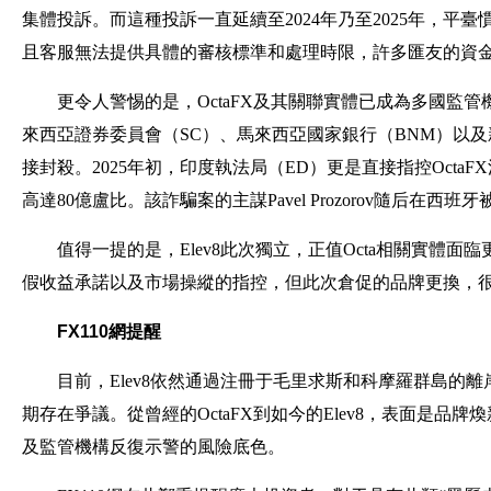
集體投訴。而這種投訴一直延續至2024年乃至2025年，平
且客服無法提供具體的審核標準和處理時限，許多匯友的資
更令人警惕的是，OctaFX及其關聯實體已成為多國監管機構的
來西亞證券委員會（SC）、馬來西亞國家銀行（BNM）以
接封殺。2025年初，印度執法局（ED）更是直接指控Oct
高達80億盧比。該詐騙案的主謀Pavel Prozorov隨后在西班
值得一提的是，Elev8此次獨立，正值Octa相關實體面
假收益承諾以及市場操縱的指控，但此次倉促的品牌更換，
FX110網提醒
目前，Elev8依然通過注冊于毛里求斯和科摩羅群島的
期存在爭議。從曾經的OctaFX到如今的Elev8，表面是
及監管機構反復示警的風險底色。