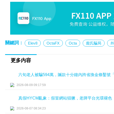
關鍵詞：
Elev8
OctaFX
Octa
龐氏騙局
更多内容
六旬老人被騙594萬，贓款十分鐘內跨省換金條鑿號
2026-08-09 09:17:59
真假HYCM亂象：假冒網站猖獗，老牌平台光環褪色
2026-08-07 08:34:23