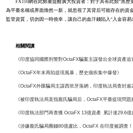
FX110網在此鄭重提醒廣大投資者：對于具有此類“黑
為平臺名稱或界面煥然一新，就忽視了其背后可能存在的資
監管資質，切勿因一時僥幸，讓自己的血汗錢陷入“入金容易
相關閱讀
《印度協同國際刑警對OctaFX騙案主謀發出全球資產追
《OctaFX年末再陷提現風暴，歷史痼疾集中爆發》
《OctaFX外匯騙局主謀西班牙落網，印度執法局查封逾
《被印度執法局直指龐氏騙局后，OctaFX平臺提現問題
《印度執法部門再查獲 OctaFX 13億資產 累計達29.6
《涉嫌龐氏騙局圈錢80億盧比，OctaFX 在印度被調查