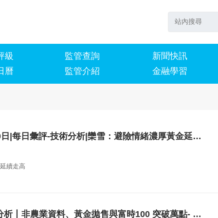
評級
監管查詢
新聞快訊
日曆
監管介紹
金融學習
2026年1月20日|每日彙評-技術分析|欒雪：避險情緒濃厚黃金延續走高
延續走高
Jasper市場分析丨非農業資料、黃金拋售與富時100 突破萬點- 第1週