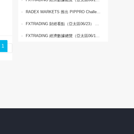
RADEX MARKETS 推出 PIPPRO Challenge －世界盃交易競賽，最高可贏取 USD $5,000 現金獎勵
FXTRADING 財經看點（亞太區06/23） 美伊談判持續推進，能源出口恢復迎來新進展
FXTRADING 經濟數據總覽（亞太區06/12） 全球經濟動態與貨幣政策展望
1