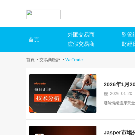
外匯交易商
監管
首頁
虛假交易商
財經
首頁
>
交易商匯評
>
WeTrade

2026-01-20
避險情緒濃厚黃金