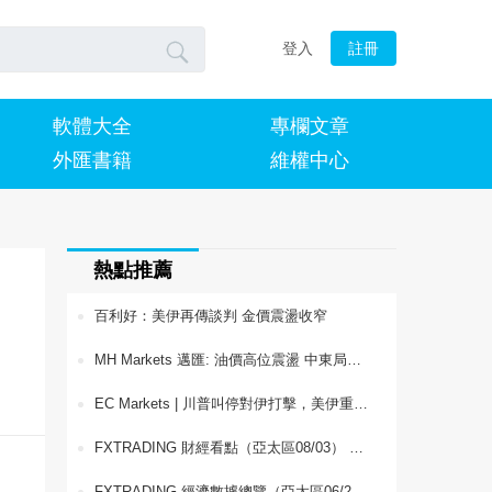

登入
註冊
軟體大全
專欄文章
外匯書籍
維權中心
熱點推薦
百利好：美伊再傳談判 金價震盪收窄
MH Markets 邁匯: 油價高位震盪 中東局勢與供需前景成焦點
EC Markets | 川普叫停對伊打擊，美伊重啟談判壓垮油價，日美聯合幹預引爆日圓反彈
FXTRADING 財經看點（亞太區08/03） 英國推動股票市場資料改革，統一交易體系提升倫敦資本市場競爭力
FXTRADING 經濟數據總覽（亞太區06/23） 全球經濟動態與貨幣政策展望