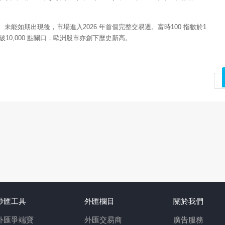
」 未能如期出現後，市場進入2026 年首個完整交易週。富時100 指數於1
破10,000 點關口，歐洲股市亦創下歷史新高。
炒匯工具
外匯欄目
關於我們
外匯爭端寶
外匯交易商
廣告服務