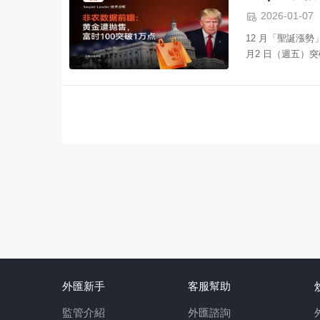

2026-01-07
12 月「聖誕漲勢
月2 日（週五）突
外匯新手
客服幫助
監管介紹
外匯諮詢