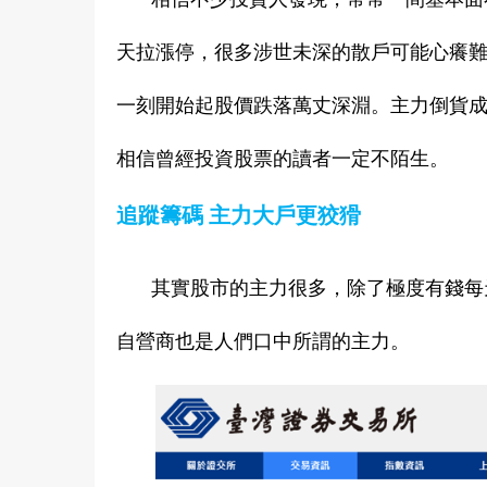
天拉漲停，很多涉世未深的散戶可能心癢
一刻開始起股價跌落萬丈深淵。主力倒貨
相信曾經投資股票的讀者一定不陌生。
追蹤籌碼 主力大戶更狡猾
其實股市的主力很多，除了極度有錢每
自營商也是人們口中所謂的主力。