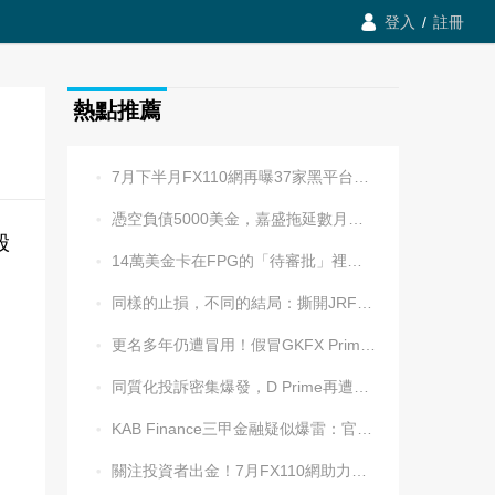

登入
/
註冊
熱點推薦
7月下半月FX110網再曝37家黑平台，多家疑為同一團伙操控

憑空負債5000美金，嘉盛拖延數月後封號！老牌平台耍流氓更令人心寒

股
14萬美金卡在FPG的「待審批」裡逾兩週，平台全線冷處理

同樣的止損，不同的結局：撕開JRFX金榮環球定向滑點的遮羞布

更名多年仍遭冒用！假冒GKFX Prime捷凱金融，又來了！

同質化投訴密集爆發，D Prime再遭實名舉報：超3.2萬美元遭無理扣押

KAB Finance三甲金融疑似爆雷：官網癱瘓、業務員失聯、出金遇阻

關注投資者出金！7月FX110網助力追回資金1202.5萬元
