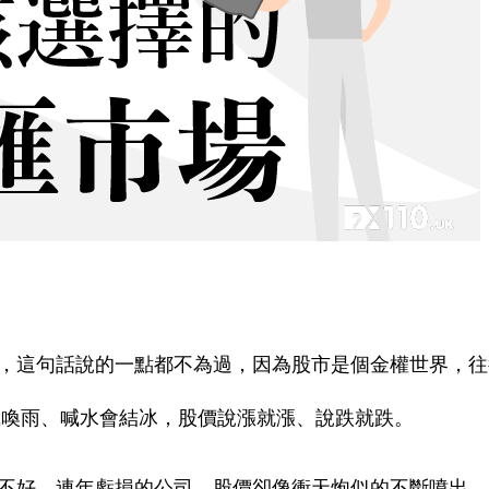
，這句話說的一點都不為過，因為股市是個金權世界，往
風喚雨、喊水會結冰，股價說漲就漲、說跌就跌。
不好、連年虧損的公司，股價卻像衝天炮似的不斷噴出，