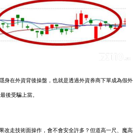
隱身在外資背後操盤，也就是透過外資券商下單成為假外
，最後受騙上當。
果改走技術面操作，會不會安全許多？但道高一尺、魔高