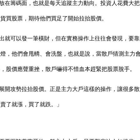
放在籌碼面，也就是每天追蹤主力動向。投資人花費大把
吸貨買股票，期待他們買足了開始拉抬股價。
出就可以發一筆橫財，但在實務操作上往往會發現，要靠
的燈，他們會甩轎、會洗盤，也就是說，當散戶猜測主力
票，股價應聲重挫，散戶嚇得不惜血本趕緊把股票脫手。
展開攻勢拉抬股價。正是主力大戶這樣的操作，讓很多散
往賣了就漲，買了就跌。」