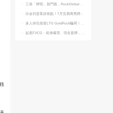
三張「牌照」裝門面，RockGlobal收割起來毫不手軟

出金仍是客訴焦點！7月交易商黑榜名單發布

多人掉坑假冒LTG GoldRock騙局！平台本尊曾被清算，受害者同樣不計其數

起底FXCG：前身爆雷、現名套牌，受害者還在增加

往
天