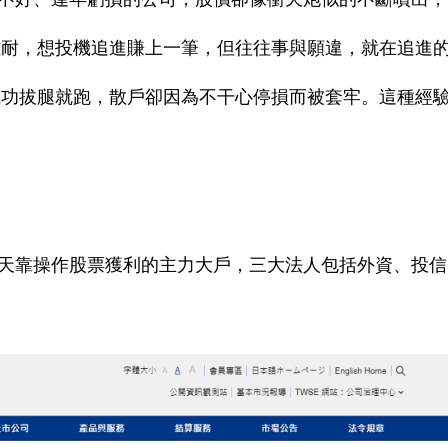
難耐，想投機追進賺上一筆，但往往事與願違，就在追進
成功拔腿就跑，散戶卻因為不干心停損而被套牢。這種經
天靠操作股票獲利的主力大戶，三大法人包括外資、投信