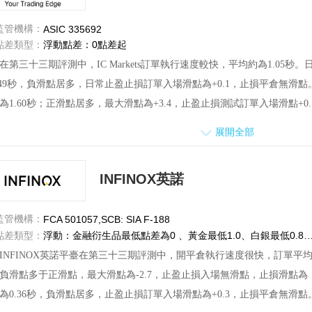
監管機構：
ASIC 335692
點差類型：
浮動點差：0點差起
在第三十三期評測中，IC Markets訂單執行速度較快，平均約為1.0
.49秒，負滑點居多，日常止盈止損訂單入場滑點為+0.1，止損平倉無
為1.60秒；正滑點居多，最大滑點為+3.4，止盈止損測試訂單入場滑點+0
測試時段出現短暫性點差擴大,點差波動范圍為0.0—6.5。
展開全部
務方面，詢問平臺交易相關問題，客服服務態度好，回復也很及時。
投訴方面，本期評測期間，共收到7份用戶對該平臺的投訴，交易商均進
INFINOX英諾
監管機構：
FCA 501057,SCB: SIA F-188
點差類型：
浮動：金融衍生品最低點差為0 、黃金最低1.0、白銀最低0.8、歐美主要
INFINOX英諾平臺在第三十三期評測中，開平倉執行速度很快，訂單平均執
負滑點多于正滑點，最大滑點為-2.7，止盈止損入場無滑點，止損滑點為
為0.36秒，負滑點居多，止盈止損訂單入場滑點為+0.3，止損平倉無滑點