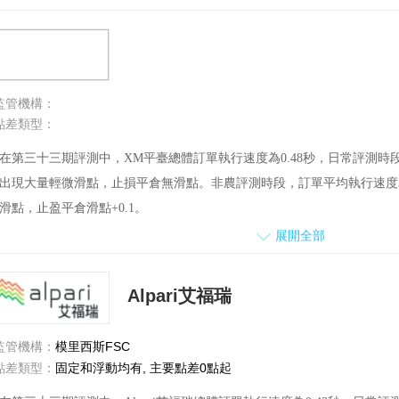
服務方面，詢問平臺交易的問題，客服回答耐心，回復也比較及時。
投訴方面，本月評測期間共收到1份用戶對該平臺的投訴，正在與用戶溝
監管機構：
點差類型：
在第三十三期評測中，XM平臺總體訂單執行速度為0.48秒，日常評測時段
出現大量輕微滑點，止損平倉無滑點。非農評測時段，訂單平均執行速度為
滑點，止盈平倉滑點+0.1。
展開全部
非農時段，點差出現短暫性擴大,點差波動范圍為1.6-8.9。
客服服務方面，就交易手續費及相關問題，咨詢了客服。客服給出了較滿
Alpari艾福瑞
本期評測期間，本期評測期間，收到4份用戶投訴，3份已處理完成，1份
監管機構：
模里西斯FSC
點差類型：
固定和浮動均有, 主要點差0點起