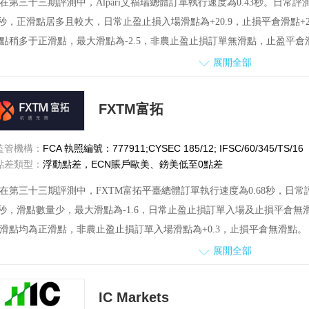
在第三十三期評測中，Alpari艾福瑞總體訂單執行速度為0.43秒。日
34秒，正滑點居多且較大，日常止盈止損入場滑點為+20.9，止損平倉滑點+
點稍多于正滑點，最大滑點為-2.5，非農止盈止損訂單無滑點，止盈平倉滑
時段，點差出現短暫性擴大,對點差波動范圍為0.7—2.6。
展開全部
務方面，詢問平臺客服交易的相關問題，客服很耐心，回復也很及時。
戶投訴方面，本期評測期間共收到1份用戶對該平臺的投訴，還未聯系上
FXTM富拓
監管機構：
FCA 執照編號：777911;CYSEC 185/12; IFSC/60/345/TS/16
點差類型：
浮動點差，ECN賬戶歐美、鎊美低至0點差
在第三十三期評測中，FXTM富拓平臺總體訂單執行速度為0.68秒，日
41秒，滑點數量少，最大滑點為-1.6，日常止盈止損訂單入場及止損平倉無
滑點均為正滑點，非農止盈止損訂單入場滑點為+0.3，止損平倉無滑點。
展開全部
非農時段，點差短暫性大范圍擴大，點差波動范圍為1.7—4.4。
客服服務方面，詢問平臺交易相關問題，客服回答耐心，回復也比較及時
IC Markets
投訴方面，本月未收到用戶對該平臺的投訴，望繼續保持。