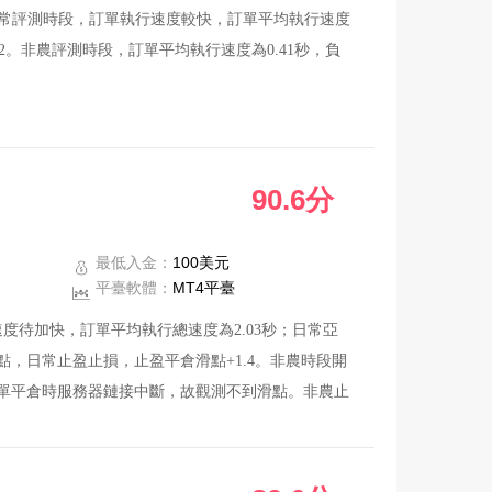
。日常評測時段，訂單執行速度較快，訂單平均執行速度
2。非農評測時段，訂單平均執行速度為0.41秒，負
。
進行回復，1份已關閉。
90.6分
最低入金：
100美元
平臺軟體：
MT4平臺
度待加快，訂單平均執行總速度為2.03秒；日常亞
點，日常止盈止損，止盈平倉滑點+1.4。非農時段開
動單平倉時服務器鏈接中斷，故觀測不到滑點。非農止