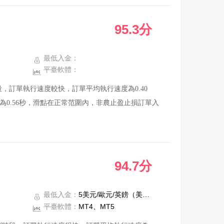
通當中。
95.3分
最低入金：
平臺軟體：
，訂單執行速度較快，訂單平均執行速度為0.40
0.56秒，滑點在正常范圍內，非農止盈止損訂單入
意的答復。
94.7分
正在處理中。
最低入金：
5美元/歐元/英鎊（美分賬戶）
平臺軟體：
MT4、MT5