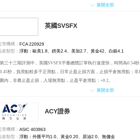
方面，非農數據公布前后點差出現短暫性擴大，點差波動范圍為0.0—3.5
展開全部
了平臺交易的相關問題，客服較為耐心，回復問題也比較及時。
共收到1份用戶對該平臺的投訴，交易商已進行詳細回復。
英國SVSFX
監管機構：
FCA 220929
點差類型：
浮動：歐美1.8、鎊美2.4、美加2.7、黃金42、白銀4.1
第三十三期評測中，英國SVSFX平臺總體訂單執行速度快，時間為0.5
0.45秒，負滑點較多于正滑點，日常止盈止損方面，止損平倉無滑點；非
圍內，非農止盈止損，入場無滑點，止盈平倉滑點：+0.2。
展開全部
另外，評測時盤面市場報價停止，但仍可進行交易，以致無法觀測到平倉
非農測試時段出現短暫性點差擴大,點差波動范圍為1.4-5.4。
ACY證券
在服務方面，就交易手續費及相關問題，咨詢了客服。客服給出了較滿意
客戶投訴方面，本期評測期間，未收到用戶投訴，望保持。
監管機構：
ASIC 403863
點差類型：
浮動：外匯平均1.0、黃金0.20、原油2.0、無傭金