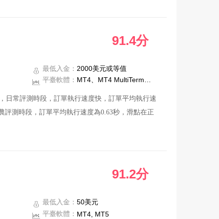
。
91.4分
最低入金：
2000美元或等值
平臺軟體：
MT4、MT4 MultiTerminal
4秒，日常評測時段，訂單執行速度快，訂單平均執行速
農評測時段，訂單平均執行速度為0.63秒，滑點在正
滑點情況，故而表格中未有平倉滑點測試數據。
91.2分
的答復。
最低入金：
50美元
平臺軟體：
MT4, MT5