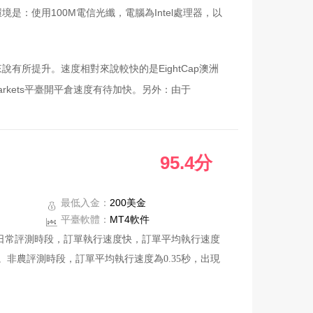
：使用100M電信光纖，電腦為Intel處理器，以
所提升。速度相對來說較快的是EightCap澳洲
IC Markets平臺開平倉速度有待加快。另外：由于
盈止損均出現滑點。其中FXTM富拓和USGFX聯
95.4分
平臺滑點明顯，行情波動較大。注：USGFX聯準國
停止，但仍可進行交易，以致無法觀測到平倉滑點情
最低入金：
200美金
差短暫性擴大情況，其中Alpari艾福瑞點差波動范
平臺軟體：
MT4軟件
5秒，日常評測時段，訂單執行速度快，訂單平均執行速度
。非農評測時段，訂單平均執行速度為0.35秒，出現
與客戶協商解決問題。、ActivTrades、