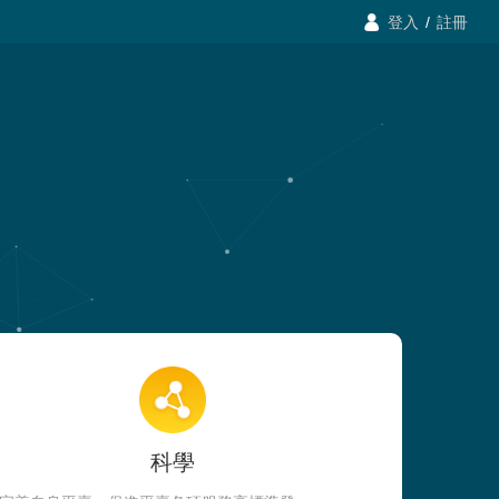

登入
/
註冊
科學