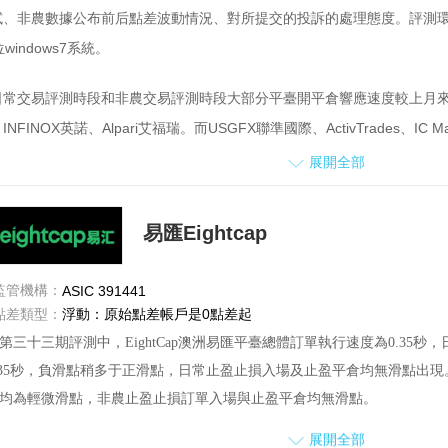
、非農數據公布前后點差波動情況、對所提交的投訴的處理態度。評測環境是
位windows7系統。
日常交易評測時段和非農交易評測時段大部分平臺開平倉響應速度較上月來說有
INFINOX英諾、Alpari艾福瑞。而USGFX聯準國際、ActivTrades、
ivTrades服務器在國外，所以在開平倉時間上面會有影響。
展開全部
滑點方面，大多數平臺均較多負滑點，日常滑點較多，部分平臺日常及非農止
易匯Eightcap
際僅出現少量細微滑點，總體表現比較穩定。本月日常美洲盤測試，大部分
一手動單平倉時出現連接中斷現象；SVSFX亞洲盤評測時盤面市場報價
監管機構：
ASIC 391441
故而表格中未有開倉滑點測試數據。非農點差波動方面，大部分平臺都出現點
點差類型：
浮動：原始點差帳戶是0點差起
小。
第三十三期評測中，EightCap澳洲易匯平臺總體訂單執行速度為0.3
.35秒，負滑點稍多于正滑點，日常止盈止損入場及止盈平倉均無滑點出現
客服以及平臺投訴方面，參與評測的平臺均對向外匯110網提交的投訴及時處理并
均為輕微滑點，非農止盈止損訂單入場與止盈平倉均無滑點。
M富拓、英國SVSFX平臺本月未收到投訴,望繼續保持。
測試時段出現短暫性點差擴大，點差波動范圍為1.0--3.3。
展開全部