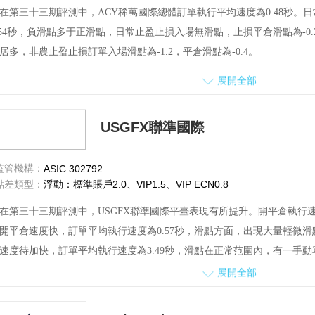
在第三十三期評測中，ACY稀萬國際總體訂單執行平均速度為0.48秒
.54秒，負滑點多于正滑點，日常止盈止損入場無滑點，止損平倉滑點為-0.
居多，非農止盈止損訂單入場滑點為-1.2，平倉滑點為-0.4。
時段，點差出現短暫性擴大，對點差波動范圍為0.5—8.8。
展開全部
務方面，詢問平臺交易的相關問題，在溝通過程中客服回復不是特別及時
戶投訴方面，本期評測期間共收到6份用戶對該平臺的投訴，5份交易商已
USGFX聯準國際
監管機構：
ASIC 302792
點差類型：
浮動：標準賬戶2.0、VIP1.5、VIP ECN0.8
在第三十三期評測中，USGFX聯準國際平臺表現有所提升。開平倉執行速
開平倉速度快，訂單平均執行速度為0.57秒，滑點方面，出現大量輕微滑
速度待加快，訂單平均執行速度為3.49秒，滑點在正常范圍內，有一手
倉滑點+0.1。
展開全部
非農時段，點差出現短暫性擴大，波動范圍為1.5-4.3。