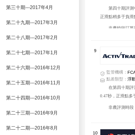
第三十期---2017年4月
第四十期評測中
正滑點稍多于負滑點
第二十九期---2017年3月
非農時段訂單
+7.7，止損平倉滑點
第二十八期---2017年2月
點差方面，非農
9
第二十七期---2017年1月
在服務方面，
第二十六期---2016年12月
在客戶投訴方
監管機構：
FCA
點差類型：
浮動
第二十五期---2016年11月
在第四十期評測
0.47秒，正滑點
第二十四期---2016年10月
非農評測時段
第二十三期---2016年9月
非農時段，點差
第二十二期---2016年8月
客服服務方面
10