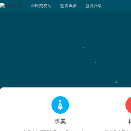
外匯交易商
監管查詢
監管評級
專業