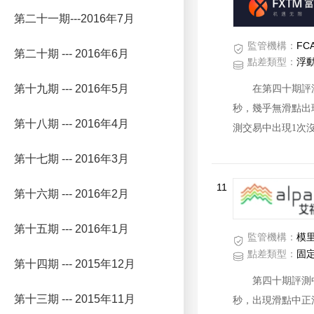
客戶投訴方面
第二十一期---2016年7月
監管機構：
FCA
第二十期 --- 2016年6月
點差類型：
浮
第十九期 --- 2016年5月
在第四十期評
秒，幾乎無滑點出
第十八期 --- 2016年4月
測交易中出現1次
非農評測時段
第十七期 --- 2016年3月
非農時段，點差
11
第十六期 --- 2016年2月
客服服務方面
第十五期 --- 2016年1月
客戶投訴方面
監管機構：
模里
點差類型：
固定
第十四期 --- 2015年12月
第四十期評測中
第十三期 --- 2015年11月
秒，出現滑點中正