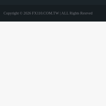
Copyright © 2026 FX110.COM.TW | ALL Rights Resrved