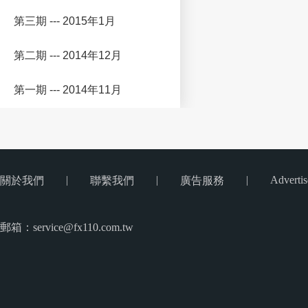
第三期 --- 2015年1月
第二期 --- 2014年12月
第一期 --- 2014年11月
|
|
|
Advertis
關於我們
聯繫我們
廣告服務
郵箱：service@fx110.com.tw