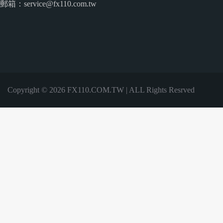
郵箱：service@fx110.com.tw
Copyright © 2026 FX110.COM.TW | ALL Rights Resrved