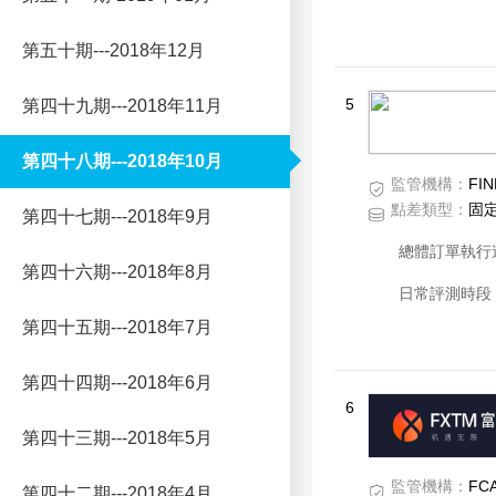
非農評測時段
第五十期---2018年12月
非農時段點差波動
5
第四十九期---2018年11月
客服服務方面
客服回復：一
第四十八期---2018年10月
監管機構：
FI
服答道：如果發生
點差類型：
固定
第四十七期---2018年9月
收取的。
總體訂單執行速
客服回答的及
第四十六期---2018年8月
日常評測時段
客戶投訴方面
第四十五期---2018年7月
非農評測時段：
非農時段點差波動
第四十四期---2018年6月
6
客服服務方面
第四十三期---2018年5月
客服回復：平
監管機構：
FCA
第四十二期---2018年4月
單的盈利。