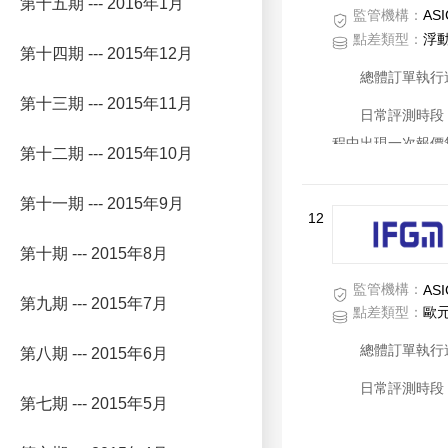
第十五期 --- 2016年1月
監管機構：
ASI
復及時且易懂
點差類型：
浮動
第十四期 --- 2015年12月
客戶投訴方面
總體訂單執行
第十三期 --- 2015年11月
日常評測時段
程中出現一次報價
第十二期 --- 2015年10月
非農評測時段
第十一期 --- 2015年9月
12
非農時段點差波動
第十期 --- 2015年8月
就平臺的平臺
監管機構：
ASI
客服回復：平
第九期 --- 2015年7月
點差類型：
歐元
到“報價關閉(Of
總體訂單執行速
1個點；平臺只在
第八期 --- 2015年6月
日常評測時段
客服回答的及
第七期 --- 2015年5月
非農評測時段
客戶投訴方面