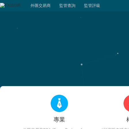
外匯交易商
監管查詢
監管評級
專業